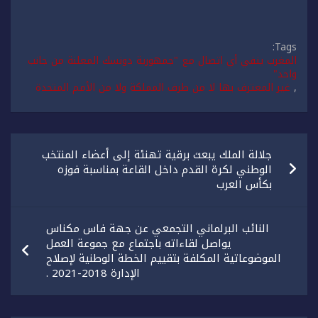
Tags:
المغرب ينفي أي اتصال مع "جمهورية دونسك المعلنة من جانب
واحد"
,
غير المعترف بها لا من طرف المملكة ولا من الأمم المتحدة
تصفّح
جلالة الملك يبعث برقية تهنئة إلى أعضاء المنتخب
المقالات
الوطني لكرة القدم داخل القاعة بمناسبة فوزه
بكأس العرب
النائب البرلماني التجمعي عن جهة فاس مكناس
يواصل لقاءاته باجتماع مع جموعة العمل
الموضوعاتية المكلفة بتقييم الخطة الوطنية لإصلاح
الإدارة 2018-2021 .