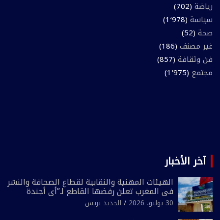
رياضة
(702)
سياسة
(1٬978)
صحة
(52)
غير مصنف
(186)
فن وثقافة
(857)
مجتمع
(1٬975)
آخر الأخبار
الهيئات المهنية والنقابية لقطاع الصحافة والنشر
في المغرب تعلن رفضها القاطع لـ”أي أجندة
انتخابية مُعدة على مقاس سياسي ومصلحي
30 يوليو، 2026
الجديد بريس
ضيق”