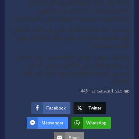
وذلك إثر أخبار تداولتها وسائل الإعلام
بخصوص وجود اتصالات بين المغرب
و”جمهورية دونسك المعلنة من جانب واحد”.
وجددت السفارة التأكيد على أن “هذا الكيان
غير معترف به لا من قبل بلدنا ولا من قبل
الأمم المتحدة”.
وعليه، يضيف البيان التوضيحي، “فلا يمكن
أن يكون هناك أي اتصال رسمي أو غير
رسمي للدولة المغربية مع كيان من هذا
القبيل”.
عدد المشاهدات :
445
Facebook
Twitter
Messenger
WhatsApp
Email