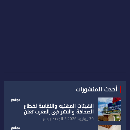
c
h
أحدث المنشورات
مجتمع
الهيئات المهنية والنقابية لقطاع
الصحافة والنشر في المغرب تعلن
رفضها القاطع لـ”أي أجندة انتخابية
30 يوليو، 2026
الجديد بريس
مُعدة على مقاس سياسي ومصلحي
ضيق”
مجتمع