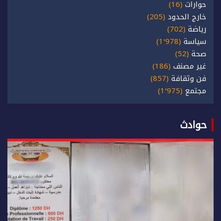
حوارات
(16)
خارج الحدود
(205)
رياضة
(702)
سياسة
(1٬978)
صحة
(52)
غير مصنف
(186)
فن وثقافة
(857)
مجتمع
(1٬975)
حوادث