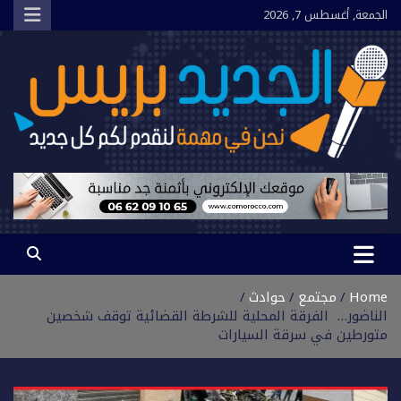
Ski
الجمعة, أغسطس 7, 2026
t
conten
الجديد بريس
نحن في مهمة لنقدم لكم كل جديد
Home
مجتمع
حوادث
الناضور… الفرقة المحلية للشرطة القضائية توقف شخصين
متورطين في سرقة السيارات