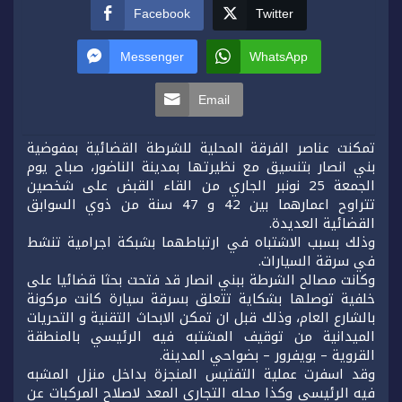
Facebook
Twitter
Messenger
WhatsApp
Email
تمكنت عناصر الفرقة المحلية للشرطة القضائية بمفوضية
بني انصار بتنسيق مع نظيرتها بمدينة الناضور، صباح يوم
الجمعة 25 نونبر الجاري من القاء القبض على شخصين
تتراوح اعمارهما بين 42 و 47 سنة من ذوي السوابق
القضائية العديدة.
وذلك بسبب الاشتباه في ارتباطهما بشبكة اجرامية تنشط
في سرقة السيارات.
وكانت مصالح الشرطة ببني انصار قد فتحت بحثا قضائيا على
خلفية توصلها بشكاية تتعلق بسرقة سيارة كانت مركونة
بالشارع العام، وذلك قبل ان تمكن الابحاث التقنية و التحريات
الميدانية من توقيف المشتبه فيه الرئيسي بالمنطقة
القروية – بويفرور – بضواحي المدينة.
وقد اسفرت عملية التفتيس المنجزة بداخل منزل المشبه
فيه الرئيسي وكذا محله التجاري المعد لاصلاح المركبات عن