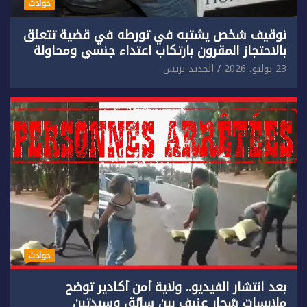
حوادث
توقيف شخص يشتبه في تورطه في قضية تتعلق
بالاحتجاز المقرون بارتكاب اعتداء جنسي ومحاولة
إضرام النار عمدا.
23 يوليو، 2026
الجديد بريس
حوادث
بعد انتشار الفيديو.. ولاية أمن أكادير توضح
ملابسات شجار عنيف بين سائق وسيدتين