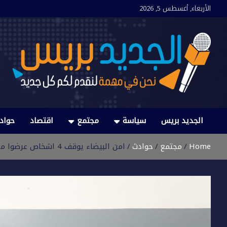
Ski
الأربعاء, أغسطس 5, 2026
t
conten
الجديد بريس
نحن في مهمة لنقدم لكم كل جديد
الجديد بريس
سياسة
مجتمع
اقتصاد
حواد
Home
مجتمع
حوادث
امن البيضاء يوقف 4 اشخاص عرضوا مستعملي الطريق للاعتداء والرشق بالحجارة