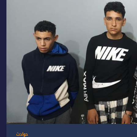
حوادث