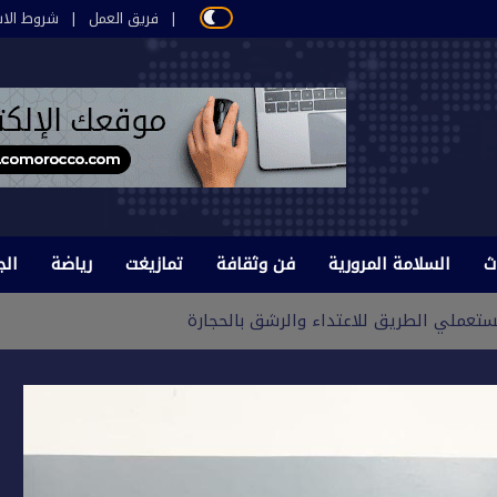
فريق العمل
شروط الاس
ث
السلامة المرورية
فن وثقافة
تمازيغت
رياضة
الج