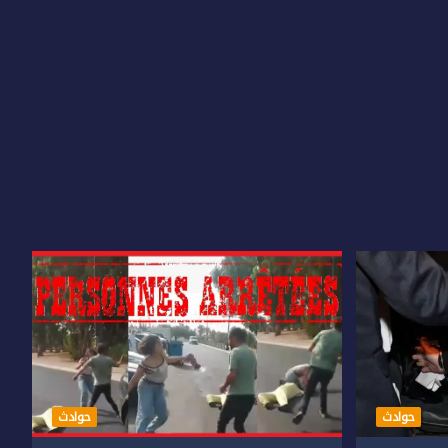
حوادث
حوادث