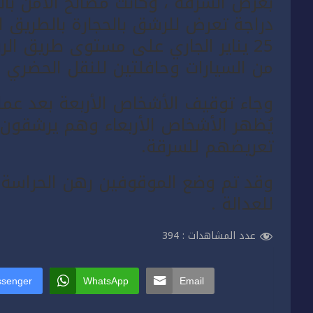
بغرض السرقة ، وكانت مصالح الامن ب
دراجة تعرض للرشق بالحجارة بالطريق ا
25 يناير الجاري على مستوى طريق ا
من السيارات وحافلتين للنقل الحضري .
وجاء توقيف الأشخاص الأربعة بعد عمل
يُظهر الأشخاص الأربعاء وهم يرشقون
تعريضهم للسرقة.
وقد تم وضع الموقوفين رهن الحراسة 
للعدالة .
عدد المشاهدات :
394
senger
WhatsApp
Email