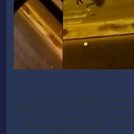
بيضاء،بعد تفاعلها بجدية كبيرة مع
مقطع فيديو تداولته مواقع التواصل الاجتماعي من توقيف 4 أشخاص، ثلاثة
من بينهم من ذوي السوابق القضائية،تتراوح أعمارهم بين 18 و19 سنة
تعملي الطريق ورشقهم بالحجارة