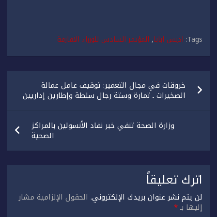
Tags:
اديس ابابا
,
المؤتمر السادس للوزراء الافارقة
تصفّح
خروقات في مجال التعمير: توقيف عامل عمالة
المقالات
الصخيرات ـ تمارة وستة رجال سلطة وإطارين إداريين
وزارة الصحة تنفي خبر نفاد الأنسولين بالمراكز
الصحية
اترك تعليقاً
لن يتم نشر عنوان بريدك الإلكتروني.
الحقول الإلزامية مشار
إليها بـ
*