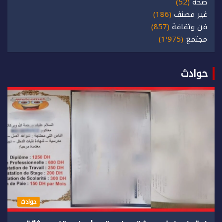
صحة
(52)
غير مصنف
(186)
فن وثقافة
(857)
مجتمع
(1٬975)
حوادث
حوادث