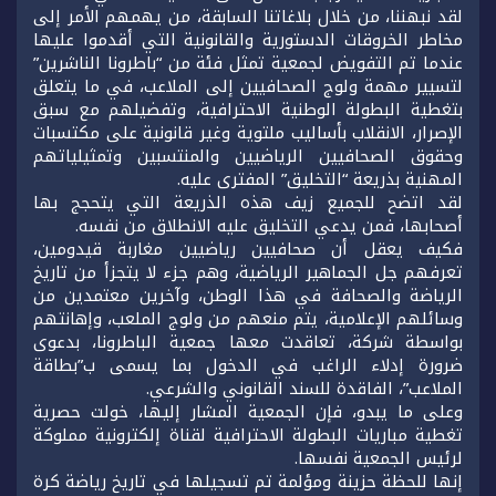
لقد نبهننا، من خلال بلاغاتنا السابقة، من يهمهم الأمر إلى
مخاطر الخروقات الدستورية والقانونية التي أقدموا عليها
عندما تم التفويض لجمعية تمثل فئة من “باطرونا الناشرين”
لتسيير مهمة ولوج الصحافيين إلى الملاعب، في ما يتعلق
بتغطية البطولة الوطنية الاحترافية، وتفضيلهم مع سبق
الإصرار، الانقلاب بأساليب ملتوية وغير قانونية على مكتسبات
وحقوق الصحافيين الرياضيين والمنتسبين وتمثيلياتهم
المهنية بذريعة “التخليق” المفترى عليه.
لقد اتضح للجميع زيف هذه الذريعة التي يتحجج بها
أصحابها، فمن يدعي التخليق عليه الانطلاق من نفسه.
فكيف يعقل أن صحافيين رياضيين مغاربة قيدومين،
تعرفهم جل الجماهير الرياضية، وهم جزء لا يتجزأ من تاريخ
الرياضة والصحافة في هذا الوطن، وآخرين معتمدين من
وسائلهم الإعلامية، يتم منعهم من ولوج الملعب، وإهانتهم
بواسطة شركة، تعاقدت معها جمعية الباطرونا، بدعوى
ضرورة إدلاء الراغب في الدخول بما يسمى ب”بطاقة
الملاعب”، الفاقدة للسند القانوني والشرعي.
وعلى ما يبدو، فإن الجمعية المشار إليها، خولت حصرية
تغطية مباريات البطولة الاحترافية لقناة إلكترونية مملوكة
لرئيس الجمعية نفسها.
إنها للحظة حزينة ومؤلمة تم تسجيلها في تاريخ رياضة كرة