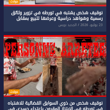
حوادث
توقيف شخص يشتبه في تورطه في تزوير وثائق
رسمية وشواهد دراسية وعرضها للبيع بمقابل
مادي.
23 يوليو، 2026
الجديد بريس
حوادث
توقيف شخص من ذوي السوابق القضائية للاشتباه
في تورطه في الابتزاز المقرون باعتداء جسدي في