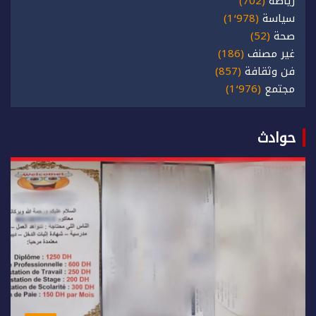
رياضة
(702)
سياسة
(1٬978)
صحة
(52)
غير مصنف
(186)
فن وثقافة
(857)
مجتمع
(1٬976)
حوادث