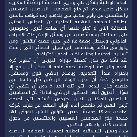
القدم الوطنية بشكل عام، وتاريخ الصحافة الرياضية المغربية
بشكل خاص، عندما تم منع الصحافيين الرياضيين المهنيين
والمنتسبين من ولوج ملاعب في بلدهم، رغم كونهم حاملين
لبطاقة الصحافة المهنية الصادرة عن المجلس الوطني
للصحافة التي لا تعلو عليها أي بطاقة أخرى، ومتوفرين
على اعتمادات رسمية صادرة عن وسائل الإعلام ذات الاعتراف
القانوني، وستظل وصمة عار في جبين عصبة “بلقشور” ومن
يدور في فلكه، وستنضاف إلى سجل الفضائح التي رافقت
تسييره للعصبة الوطنية لكرة القدم الاحترافية.
لقد تأكد من خلال تغطية مباراة الديربي، أن تطوير كرة
القدم والرياضة الوطنية بصفة عامة لا يمكن أن ينجح إلا
باحترام مبدأ التعددية، وبإعلام رياضي قوي ومستقل،
فالجميع لاحظ أن مدرب الوداد الرياضي ظل جالسا في
منصته خلال الندوة التي تلت المباراة دون أن يتلقى أي
سؤال. أتدرون أيها الجمهور الرياضي، لماذا؟ لأن الصحافيين
الرياضيين المهنيين الذين يطرحون الأسئلة التي أصبحت
تزعج البعض تم منعهم أمام أبواب الملعب من طرف شركة
تعاقدت معها جمعية تختص بشؤون النشر، لتفوض لها
مهمة منع الصحافيين المهنيين والمنتسبين من دخول
الملاعب لأداء واجبهم المهني.
هذا، وتعلن التنسيقية الوطنية لجمعيات الصحافة الرياضية