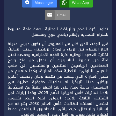
Messenger
WhatsApp
Email
تطوير كرة القدم والرياضة الوطنية بصفة عامة مشروط
باحترام التعددية وإعلام رياضي قوي ومستقل.
في الوقت الذي كان من المفروض أن يكون ديربي مدينة
الدار البيضاء، بين الرجاء والوداد الرياضيين، حديث الساعة،
اختارت العصبة الوطنية لكرة القدم الاحترافية وجمعية تمثل
فئة من “باطرونا الناشرين”، أن تجعل من منع ولوج
الصحافيين الرياضيين المهنيين والمنتسبين إلى ملعب
“العربي الزاولي”، لتغطية هذه المباراة، وكذا منعهم من
حضور المباراة التي جمعت بين نهضة بركان وحسنية أكادير
ببركان، حدثا تاريخيا له تداعيات حقوقية خطيرة في
المستقبل، خاصة ونحن على بعد أشهر قليلة من استضافة
بلادنا نهائيات كأس افريقيا للأمم 2025، وكذا زيارات لجن
التفتيش التابعة للاتحاد الدولي لكرة القدم بخصوص
احتضان المملكة لنهائيات كأس العالم 2030، بشراكة مع
إسبانيا والبرتغال، حيث يلقى الصحافيون الرياضيون وضعا
اعتباريا خاصا، يضرب به المثال على الصعيد العالمي.