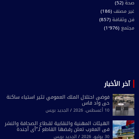
صحة
(52)
غير مصنف
(186)
فن وثقافة
(857)
مجتمع
(1٬976)
آخر الأخبار
فوضى احتلال الملك العمومي تثير استياء ساكنة
حي واد فاس
10 أغسطس، 2026
الجديد بريس
الهيئات المهنية والنقابية لقطاع الصحافة والنشر
في المغرب تعلن رفضها القاطع لـ”أي أجندة
انتخابية مُعدة على مقاس سياسي ومصلحي
30 يوليو، 2026
الجديد بريس