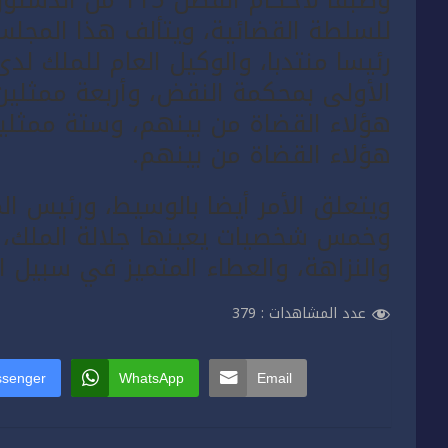
للسلطة القضائية، ويتألف هذا المجل
رئيسا منتدبا، والوكيل العام للملك ل
الأولى بمحكمة النقض، وأربعة ممثلين
هؤلاء القضاة من بينهم، وستة ممثلي
هؤلاء القضاة من بينهم.
ويتعلق الأمر أيضا بالوسيط، ورئيس ا
وخمس شخصيات يعينها جلالة الملك، م
والنزاهة، والعطاء المتميز في سبيل ا
عدد المشاهدات :
379
senger
WhatsApp
Email