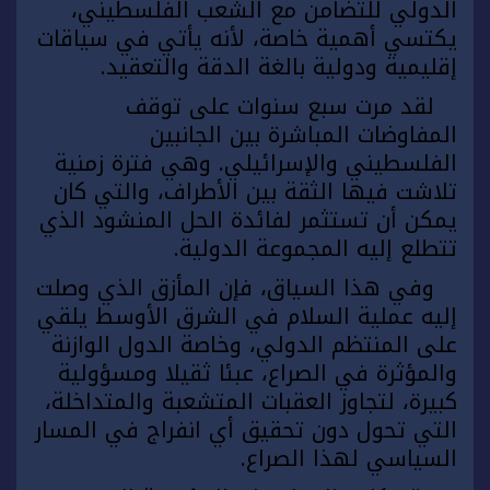
الدولي للتضامن مع الشعب الفلسطيني،
يكتسي أهمية خاصة، لأنه يأتي في سياقات
إقليمية ودولية بالغة الدقة والتعقيد.
لقد مرت سبع سنوات على توقف
المفاوضات المباشرة بين الجانبين
الفلسطيني والإسرائيلي. وهي فترة زمنية
تلاشت فيها الثقة بين الأطراف، والتي كان
يمكن أن تستثمر لفائدة الحل المنشود الذي
تتطلع إليه المجموعة الدولية.
وفي هذا السياق، فإن المأزق الذي وصلت
إليه عملية السلام في الشرق الأوسط يلقي
على المنتظم الدولي، وخاصة الدول الوازنة
والمؤثرة في الصراع، عبئا ثقيلا ومسؤولية
كبيرة، لتجاوز العقبات المتشعبة والمتداخلة،
التي تحول دون تحقيق أي انفراج في المسار
السياسي لهذا الصراع.