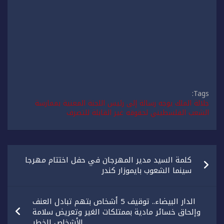
Tags:
جلالة الملك يوجه رسالة إلى رئيس اللجنة المعنية بممارسة
الشعب الفلسطيني لحقوقه غير القابلة للتصرف
تصفّح
كلمة السيد مدير المهرجان في حفل اختتام مهرجا
المقالات
سينما الشعوب بايموزار كندر
الدار البيضاء.. توقيف 5 أشخاص بتهم تبادل العنف
وإلحاق خسائر مادية بممتلكات الغير وتعريض سلامة
الأشخاص للخطر