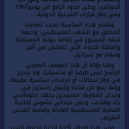
الدولتين، وعلى حدود الرابع من يونيو1967،
وفي إطار قرارات الشرعية الدولية.
ونغتنم هذه المناسبة لنجدد تضامننا
المطلق مع الشعب الفلسطيني، ودعمنا
لحقه المشروع في إقامة دولته المستقلة
والقابلة للحياة، التي تتعايش في أمن
وسلام مع إسرائيل.
وهنا نؤكد أن هذا الموقف المغربي
الراسخ ليس ظرفيا أو مناسباتيا، ولا يندرج
في إطار سجالات أو مزايدات سياسية عقيمة،
وإنما ينبع من قناعة وإيمان راسخين في
وجدان المغاربة، مسنودين بجهد دبلوماسي
جاد وهادف، وعمل ميداني ملموس لفائدة
القضية الفلسطينية العادلة وقضية القدس
الشريف.
وفي هذا الإطار، أكدنا لأخينا فخامة السيد