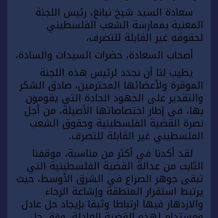
سعادة السيد شيخ نيانغ، رئيس اللجنة
المعنية بممارسة الشعب الفلسطيني
لحقوقه غير القابلة للتصرف،
أصحاب السعادة، حضرات السيدات والسادة،
يطيب لنا أن نجدد لرئيس هذه اللجنة
الموقرة ولأعضائها المحترمين، صادق الشكر
والتقدير على الجهود الجادة التي يقومون
بها، في إطار اختصاصاتها الأصيلة، من أجل
نصرة القضية الفلسطينية وحقوق الشعب
الفلسطيني غير القابلة للتصرف.
لقد أكدنا في أكثر من مناسبة، موقفنا
الثابت من عدالة القضية الفلسطينية التي
تبقى جوهر الصراع في الشرق الأوسط، حيث
يرتبط استقرار المنطقة وإشاعة الرخاء
والازدهار فيها ارتباطا وثيقا بإيجاد حل عادل
ومستدام لهذه القضية العادلة، وفق حل