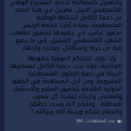
والتعجيل بالمصالحة لخدمة المشروع الوطني
الفلسطيني النبيل، معربين في هذا الصدد
عن دعمنا الكامل للسلطة الوطنية
الفلسطينية، بقيادة أخينا فخامة الرئيس
محمود عباس، في جهودها لتحقيق تطلعات
الشعب الفلسطيني الشقيق، إلى ما يصبو
إليه من حرية واستقلال، ووحدة وازدهار.
وإذ نبارك للجنتكم الموقرة جهودها
المخلصة، فإننا نجدد دعمنا الكامل لمساعيها
النبيلة في نصرة الحقوق الفلسطينية
المشروعة، ومن أجل المساهمة في الجهود
الدولية الهادفة لتحقيق السلام والاستقرار،
والتعايش والرخاء لفائدة كل شعوب
المنطقة. وفقكم الله وسدد خطاكم،
والسلام عليكم ورحمة الله وبركاته “.
عدد المشاهدات :
386