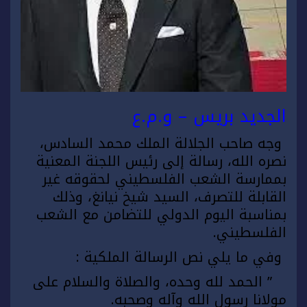
الجديد بريس – و.م.ع
وجه صاحب الجلالة الملك محمد السادس،
نصره الله، رسالة إلى رئيس اللجنة المعنية
بممارسة الشعب الفلسطيني لحقوقه غير
القابلة للتصرف، السيد شيخ نيانغ، وذلك
بمناسبة اليوم الدولي للتضامن مع الشعب
الفلسطيني.
وفي ما يلي نص الرسالة الملكية :
” الحمد لله وحده، والصلاة والسلام على
مولانا رسول الله وآله وصحبه.