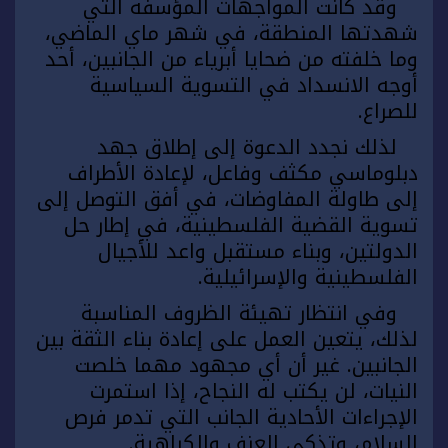
وقد كانت المواجهات المؤسفة التي
شهدتها المنطقة، في شهر ماي الماضي،
وما خلفته من ضحايا أبرياء من الجانبين، أحد
أوجه الانسداد في التسوية السياسية
للصراع.
لذلك نجدد الدعوة إلى إطلاق جهد
دبلوماسي مكثف وفاعل، لإعادة الأطراف
إلى طاولة المفاوضات، في أفق التوصل إلى
تسوية القضية الفلسطينية، في إطار حل
الدولتين، وبناء مستقبل واعد للأجيال
الفلسطينية والإسرائيلية.
وفي انتظار تهيئة الظروف المناسبة
لذلك، يتعين العمل على إعادة بناء الثقة بين
الجانبين. غير أن أي مجهود مهما خلصت
النيات، لن يكتب له النجاح، إذا استمرت
الإجراءات الأحادية الجانب التي تدمر فرص
السلام، وتذكي العنف والكراهية.