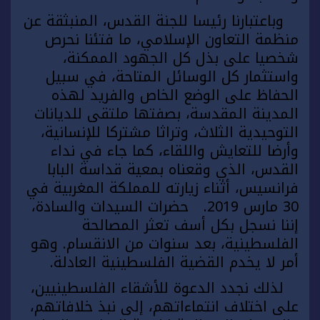
وباعتبارنا رئيسا للجنة القدس، المنبثقة عن
منظمة التعاون الإسلامي، ما فتئنا نحرص
شخصيا على بذل كل الجهود الممكنة،
واستثمار كل الوسائل المتاحة، في سبيل
الحفاظ على الوضع الخاص والفريد لهذه
المدينة المقدسة، بصفتها ملتقى للديانات
التوحيدية الثلاث، وتراثا مشتركا للإنسانية،
وأرضا للتعايش واللقاء، كما جاء في نداء
القدس، الذي وقعناه بمعية قداسة البابا
فرانسيس، أثناء زيارته للمملكة المغربية في
30 مارس 2019. حضرات السيدات والسادة،
إننا نسجل بكل أسف تعثر المصالحة
الفلسطينية، بعد سنوات من الانقسام. وهو
أمر لا يخدم القضية الفلسطينية العادلة.
لذلك نجدد الدعوة للأشقاء الفلسطينيين،
على اختلاف انتماءاتهم، إلى نبذ خلافاتهم،