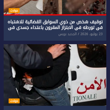
حوادث
توقيف شخص من ذوي السوابق القضائية للاشتباه
في تورطه في الابتزاز المقرون باعتداء جسدي في
حق سائح أجنبي.
23 يوليو، 2026
الجديد بريس
حوادث