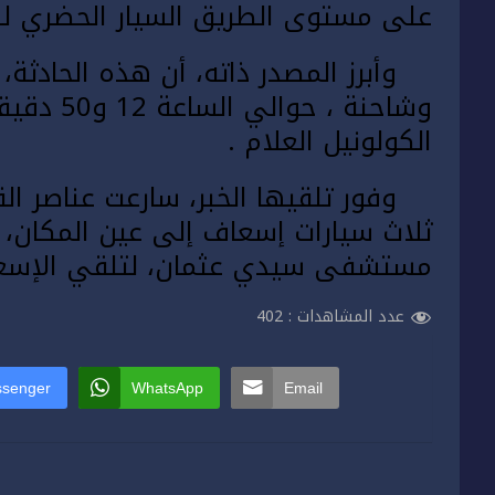
على مستوى الطريق السيار الحضري للد
وأبرز المصدر ذاته، أن هذه الحادثة
وشاحنة ، 
الكولونيل العلام .
وفور تلقيها الخبر، سارعت عناصر القيا
ثلاث سيارات إسعاف إلى عين المكان،
مستشفى سيدي عثمان، لتلقي الإسعاف
عدد المشاهدات :
402
senger
WhatsApp
Email