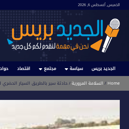
Ski
الخميس, أغسطس 6, 2026
t
conten
الجديد بريس
نحن في مهمة لنقدم لكم كل جديد
الجديد بريس
سياسة
مجتمع
اقتصاد
حواد
Home
السلامة المرورية
حادثة سير بالطريق السيار الحضري لل