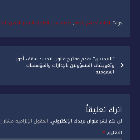
Tags:
إصابة أحدهم بليغة
,
حادثة سير بالطريق السيار الحضري للدا
تصفّح
“البيجيدي” يقدم مقترح قانون لتحديد سقف أجور
المقالات
وتعويضات المسؤولين بالإدارات والمؤسسات
العمومية
اترك تعليقاً
لن يتم نشر عنوان بريدك الإلكتروني.
الحقول الإلزامية مشار إل
التعليق
*