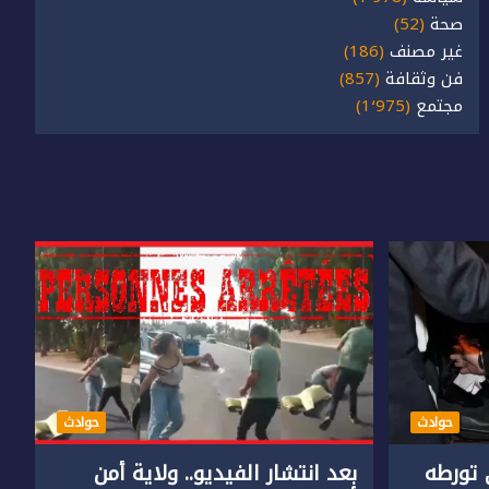
صحة
(52)
غير مصنف
(186)
فن وثقافة
(857)
مجتمع
(1٬975)
حوادث
حوادث
تورطه
بعد انتشار الفيديو.. ولاية أمن