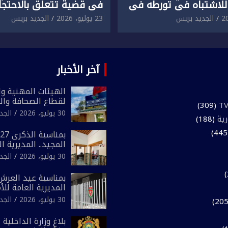
للاشتباه في تورطه في
في قضية تتعلق بالاحتجاز
لمقرون باعتداء جسدي
المقرون بارتكاب اعتداء 
الجديد بريس
23 يوليو، 2026
الجديد بريس
ئح أجنبي.
ومحاولة إضرام النار عمدا.
آخر الأخبار
الهيئات المهنية وال
لقطاع الصحافة وال
(309)
المغرب تعلن رفضها
30 يوليو، 2026
الجد
رية
(188)
لـ”أي أجندة انتخابي
مقاس سياسي ومص
المجيد.. المديرية ا
الوطني تفتتح المقر
30 يوليو، 2026
الجد
لفرقة الشرطة السي
بمناسبة عيد العرش 
المديرية العامة لل
تعزز البنية الأمنية ب
30 يوليو، 2026
الجد
بإحداث فرقتين جدي
بلاغ وزارة الداخلية 