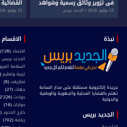
في تزوير وثائق رسمية وشواهد
القضائية 
دراسية وعرضها للبيع بمقابل
الابتزاز ا
23 يوليو، 2026
الجديد بريس
23 يوليو، 2026
مادي.
في حق سا
نبذة
الاقسام
اقتصاد
(128)
الجديد بريس TV
السلامة المرو
تربية وتعليم
(445)
تمازيغت
(8)
جريدة إلكترونية مستقلة على مدار الساعة
جهات
(27)
تهتم بالقضايا المحلية والجهوية والوطنية
حوادث
(2٬226)
والدولية
حوارات
(16)
خارج الحدود
(205)
الجديد بريس
رياضة
(702)
الرئيسية