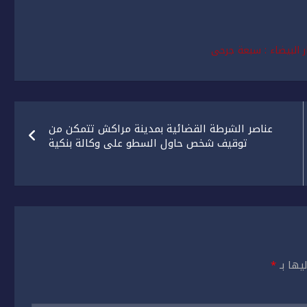
ر البيضاء : سبعة جرحى
عناصر الشرطة القضائية بمدينة مراكش تتمكن من
توقيف شخص حاول السطو على وكالة بنكية
يها بـ
*