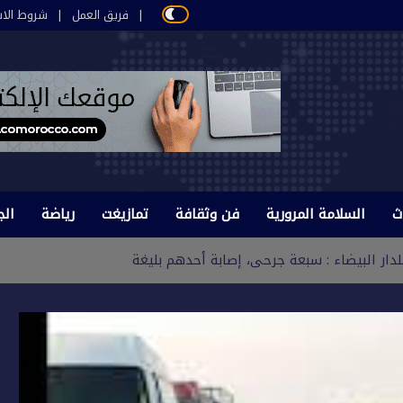
فريق العمل
شروط الاس
ث
السلامة المرورية
فن وثقافة
تمازيغت
رياضة
الج
دار البيضاء : سبعة جرحى، إصابة أحدهم بليغة