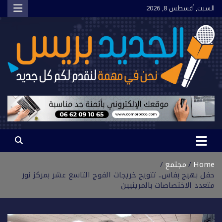
Ski
السبت, أغسطس 8, 2026
t
conten
الجديد بريس
نحن في مهمة لنقدم لكم كل جديد
Home
مجتمع
حفل بهيج بفاس.. تتويج خريجات الفوج التاسع عشر بمركز نور
متعدد الاختصاصات بالمرينيين