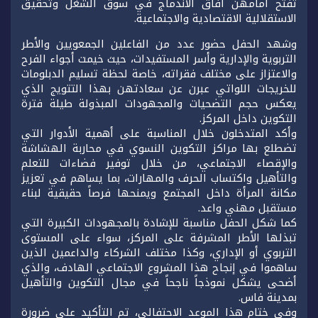
تفتح أمامهن آفاق الاندماج في سوق الشغل وتحقيق
الاستقلالية الاقتصادية والاجتماعية.
وشهد الحفل حضور عدد من الفاعلين الجمعويين والأطر
التربوية والإدارية وأسر المستفيدات، حيث خيمت أجواء الفرح
والاعتزاز على مختلف فقراته، خاصة لحظة تسليم الدبلومات
للخريجات اللواتي عبرن عن سعادتهن بهذا التتويج الذي
يعكس حجم التضحيات والمجهودات المبذولة طيلة فترة
التكوين داخل المركز.
وأكد المتدخلون خلال المناسبة على أهمية الأدوار التي
تضطلع بها مراكز التكوين النسوي في محاربة الهشاشة
والإقصاء الاجتماعي، من خلال توفير فضاءات للتعلم
والتأهيل واكتساب الحرف والمهارات، بما يساهم في تعزيز
مكانة المرأة داخل المجتمع ويمنحها فرصاً حقيقية لبناء
مستقبل مهني واعد.
كما شكل الحفل مناسبة للإشادة بالمجهودات الكبيرة التي
تبذلها الأطر المشرفة على المركز، سواء على المستوى
التربوي أو الإداري، وكذا مختلف الشركاء والداعمين الذين
ساهموا في إنجاح هذا المشروع الاجتماعي الهادف، والذي
أضحى يشكل نموذجاً ناجحاً في مجال التكوين والتأهيل
بمدينة فاس.
وفي ختام هذا الموعد الاحتفالي، تم التأكيد على ضرورة