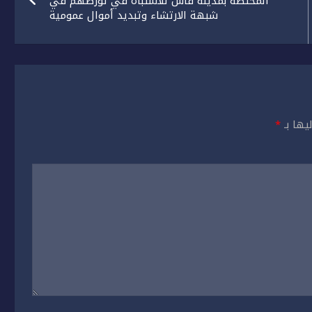
المختصة بمدينة فاس للاشتباه في تورطهم في
شبهة الارتشاء وتبديد أموال عمومية
يها بـ
*