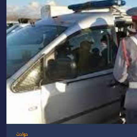
حوادث