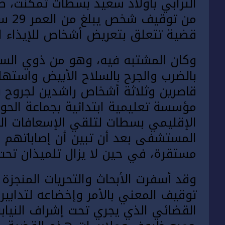
من ت
قضية تتعلق بتعريض أشخاص للإيذاء ا
وكان المشتبه فيه، وهو من ذوي السو
بالضرب والجرح بالسلاح الأبيض واستهل
قاصرين وثلاثة أشخاص راشدين لجروح 
مؤسسة تعليمية ابتدائية بجماعة الحو
الإقليمي بسطات لتلقي الإسعافات ال
المستشفى بعد أن تبين أن إصاباتهم
مستقرة، في حين لا يزال تلميذان تحت
وقد أسفرت الأبحاث والتحريات المنجزة
توقيف المعني بالأمر وإخضاعه لتدابير 
القضائي الذي يجري تحت إشراف النياب