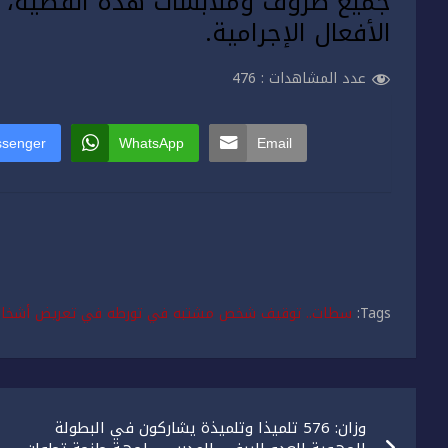
جميع ظروف وملابسات هذه القضية، وك
الأفعال الإجرامية.
عدد المشاهدات :
476
senger
WhatsApp
Email
Tags:
سطات.. توقيف شخص مشتبه في تورطه في تعريض أشخاص 
تصفّح
وزان: 576 تلميذا وتلميذة يشاركون في البطولة