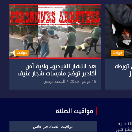
حوادث
حوادث
تورطه
بعد انتشار الفيديو.. ولاية أمن
أكادير توضح ملابسات شجار عنيف
جنسي
بين سائق وسيدتين
18 يوليو، 2026
الجديد بريس
مواقيت الصلاة
نقابية
نشر في