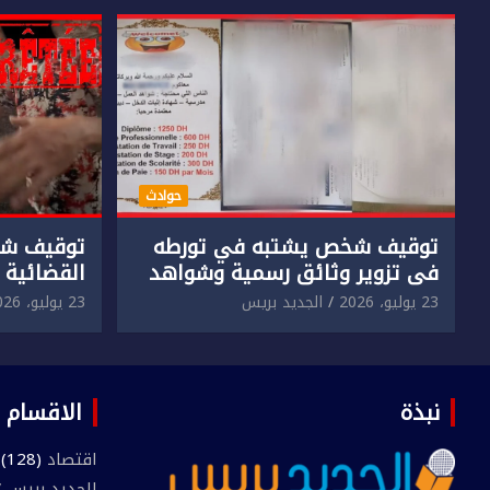
حوادث
توقيف شخص يشتبه في تورطه
توقيف شخ
في تزوير وثائق رسمية وشواهد
القضائية 
دراسية وعرضها للبيع بمقابل
الابتزاز ا
23 يوليو، 2026
الجديد بريس
23 يوليو، 2026
مادي.
في حق سا
نبذة
الاقسام
اقتصاد
(128)
الجديد بريس TV