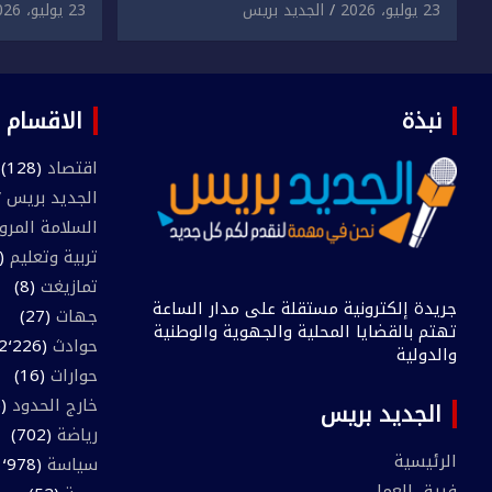
دراسية وعرضها للبيع بمقابل
الابتزاز ا
23 يوليو، 2026
الجديد بريس
23 يوليو، 2026
مادي.
في حق سا
نبذة
الاقسام
اقتصاد
(128)
الجديد بريس TV
السلامة المرو
تربية وتعليم
(445)
تمازيغت
(8)
جريدة إلكترونية مستقلة على مدار الساعة
جهات
(27)
تهتم بالقضايا المحلية والجهوية والوطنية
حوادث
(2٬226)
والدولية
حوارات
(16)
خارج الحدود
(205)
الجديد بريس
رياضة
(702)
الرئيسية
سياسة
(1٬978)
فريق العمل