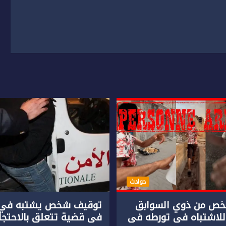
حوادث
ص من ذوي السوابق
توقيف شخص يشتبه في 
للاشتباه في تورطه في
في قضية تتعلق بالاحتجاز