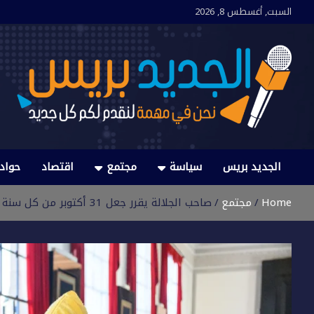
Ski
السبت, أغسطس 8, 2026
t
conten
الجديد بريس
نحن في مهمة لنقدم لكم كل جديد
الجديد بريس
سياسة
مجتمع
اقتصاد
حواد
Home
مجتمع
صاحب الجلالة يقرر جعل 31 أكتوبر من كل سنة عيدا وطنيا تحت إسم “عيد الوحدة ” (بلاغ من الديوان الملكي)