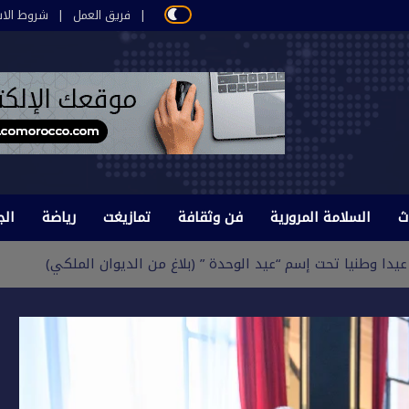
فريق العمل
شروط الاس
ث
السلامة المرورية
فن وثقافة
تمازيغت
رياضة
الج