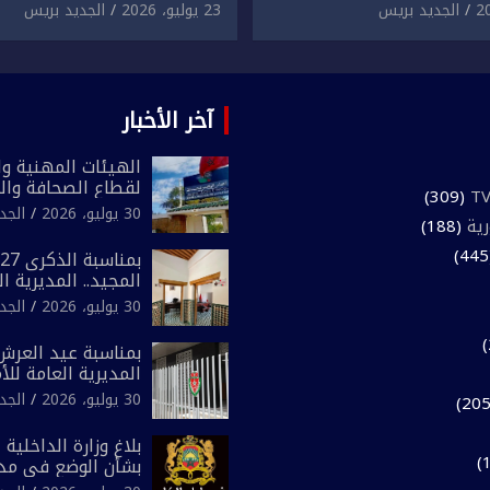
لمقرون باعتداء جسدي
المقرون بارتكاب اعتداء 
الجديد بريس
23 يوليو، 2026
الجديد بريس
ئح أجنبي.
ومحاولة إضرام النار عمدا.
آخر الأخبار
الهيئات المهنية وال
لقطاع الصحافة وال
(309)
المغرب تعلن رفضها
30 يوليو، 2026
الجد
رية
(188)
لـ”أي أجندة انتخابي
مقاس سياسي ومص
المجيد.. المديرية ا
الوطني تفتتح المقر
30 يوليو، 2026
الجد
لفرقة الشرطة السي
بمناسبة عيد العرش 
المديرية العامة لل
تعزز البنية الأمنية ب
30 يوليو، 2026
الجد
بإحداث فرقتين جدي
بلاغ وزارة الداخلية 
بشأن الوضع في مدي
المتمتعة بالحكم ال