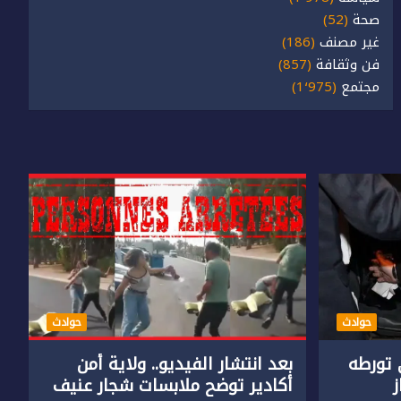
صحة
(52)
غير مصنف
(186)
فن وثقافة
(857)
مجتمع
(1٬975)
حوادث
حوادث
تورطه
بعد انتشار الفيديو.. ولاية أمن
أكادير توضح ملابسات شجار عنيف