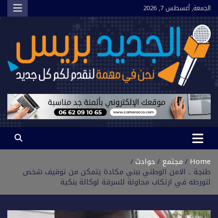
Ski
الجمعة, أغسطس 7, 2026
t
conten
الجديد بريس
نحن في مهمة لنقدم لكم كل جديد
Home
مجتمع
حوادث
طنجة .. الامن الوطني ببني مكادة يتمكن من توقيف شخص
لتورطه في ارتكاب محاولة للسرقة لوكالة بنكية