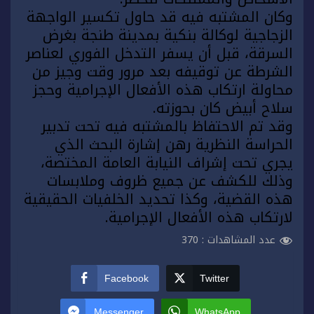
وكان المشتبه فيه قد حاول تكسير الواجهة
الزجاجية لوكالة بنكية بمدينة
طنجة
بغرض
السرقة، قبل أن يسفر التدخل الفوري لعناصر
الشرطة عن توقيفه بعد مرور وقت وجيز من
محاولة ارتكاب هذه الأفعال الإجرامية وحجز
سلاح أبيض كان بحوزته.
وقد تم الاحتفاظ بالمشتبه فيه تحت تدبير
الحراسة النظرية رهن إشارة البحث الذي
يجري تحت إشراف النيابة العامة المختصة،
وذلك للكشف عن جميع ظروف وملابسات
هذه القضية، وكذا تحديد الخلفيات الحقيقية
لارتكاب هذه الأفعال الإجرامية.
عدد المشاهدات :
370
Facebook
Twitter
Messenger
WhatsApp