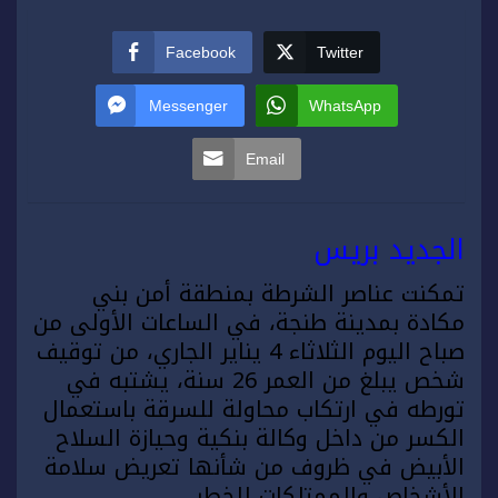
Facebook
Twitter
Messenger
WhatsApp
Email
الجديد بريس
تمكنت عناصر الشرطة بمنطقة أمن بني
مكادة بمدينة
طنجة
، في الساعات الأولى من
صباح اليوم الثلاثاء 4 يناير الجاري، من توقيف
شخص يبلغ من العمر 26 سنة، يشتبه في
تورطه في ارتكاب محاولة للسرقة باستعمال
الكسر من داخل وكالة بنكية وحيازة السلاح
الأبيض في ظروف من شأنها تعريض سلامة
الأشخاص والممتلكات للخطر.