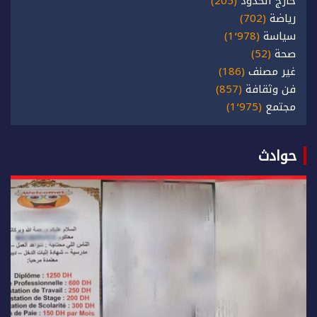
خارج الحدود
(205)
رياضة
(702)
سياسة
(1٬978)
صحة
(52)
غير مصنف
(186)
فن وثقافة
(857)
مجتمع
(1٬975)
حوادث