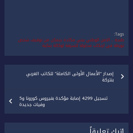
Tags:
طنجة .. الامن الوطني ببني مكادة يتمكن من توقيف شخص
تورطه في ارتكاب محاولة للسرقة لوكالة بنكية
تصفّح
إصدار “الأعمال الأولى الكاملة” للكاتب العربي
المقالات
بنتركة
تسجيل 4299 إصابة مؤكدة بفيروس كورونا و5
وفيات جديدة
اترك تعليقاً