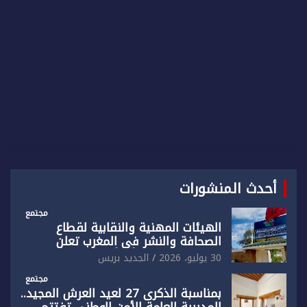
h
أحدث المنشورات
مجتمع
الهيئات المهنية والنقابية لقطاع
الصحافة والنشر في المغرب تعلن
رفضها القاطع لـ”أي أجندة انتخابية
30 يوليو، 2026
الجديد بريس
مُعدة على مقاس سياسي ومصلحي
ضيق”
مجتمع
بمناسبة الذكرى 27 لعيد العرش المجيد..