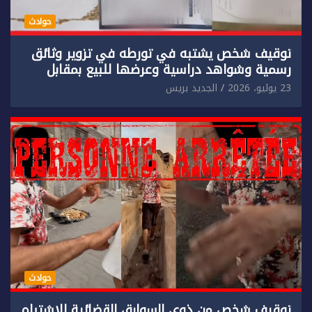
حوادث
توقيف شخص يشتبه في تورطه في تزوير وثائق
رسمية وشواهد دراسية وعرضها للبيع بمقابل
مادي.
23 يوليو، 2026
الجديد بريس
حوادث
توقيف شخص من ذوي السوابق القضائية للاشتباه