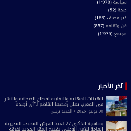
سياسة
(1٬978)
صحة
(52)
غير مصنف
(186)
فن وثقافة
(857)
مجتمع
(1٬975)
آخر الأخبار
الهيئات المهنية والنقابية لقطاع الصحافة والنشر
في المغرب تعلن رفضها القاطع لـ”أي أجندة
انتخابية مُعدة على مقاس سياسي ومصلحي
30 يوليو، 2026
الجديد بريس
ضيق”
بمناسبة الذكرى 27 لعيد العرش المجيد.. المديرية
العامة للأمن الوطني تفتتح المقر الجديد لفرقة