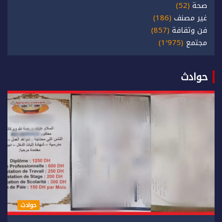
صحة
(52)
غير مصنف
(186)
فن وثقافة
(857)
مجتمع
(1٬975)
حوادث
حوادث