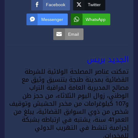
Facebook
Twitter
Messenger
WhatsApp
Email
الجديد بريس
تمكنت عناصر المصلحة الولائية للشرطة
القضائية بمدينة
طنجة
بتنسيق وثيق مع
مصالح المديرية العامة لمراقبة التراب
الوطني، زوال اليوم الثلاثاء، من حجز طن
و107 كيلوغرامات من مخدر الحشيش وتوقيف
شخص من ذوي السوابق القضائية، يبلغ من
العمر41 سنة، يشتبه في ارتباطه بشبكة
إجرامية تنشط في التهريب الدولي
للمخدرات.