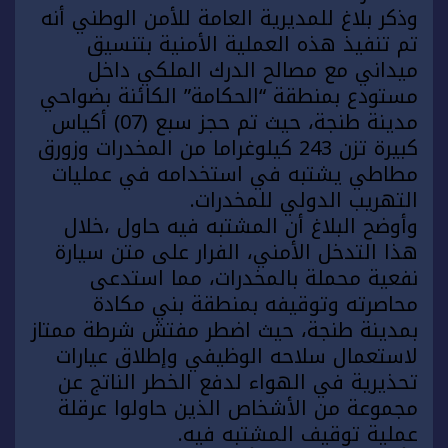
وذكر بلاغ للمديرية العامة للأمن الوطني أنه
تم تنفيذ هذه العملية الأمنية بتنسيق
ميداني مع مصالح الدرك الملكي داخل
مستودع بمنطقة “الحكامة” الكائنة بضواحي
مدينة
طنجة
، حيث تم حجز سبع (07) أكياس
كبيرة تزن 243 كيلوغراما من المخدرات وزورق
مطاطي يشتبه في استخدامه في عمليات
التهريب الدولي للمخدرات.
وأوضح البلاغ أن المشتبه فيه حاول ،خلال
هذا التدخل الأمني، الفرار على متن سيارة
نفعية محملة بالمخدرات، مما استدعى
محاصرته وتوقيفه بمنطقة بني مكادة
بمدينة
طنجة
، حيث اضطر مفتش شرطة ممتاز
لاستعمال سلاحه الوظيفي وإطلاق عيارات
تحذيرية في الهواء لدفع الخطر الناتج عن
مجموعة من الأشخاص الذين حاولوا عرقلة
عملية توقيف المشتبه فيه.