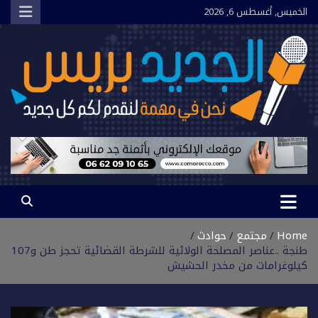
Ski
الخميس, أغسطس 6, 2026
t
conten
الجديد بريس
نحن في مهمة لنقدم لكم كل جديد
Home
مجتمع
حوادث
طنجة ..عناصر المصلحة الولائية للشرطة القضائية تحجز طن و107
كيلوغرامات من مخدر الحشيش