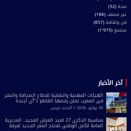
صحة
(52)
غير مصنف
(186)
فن وثقافة
(857)
مجتمع
(1٬975)
آخر الأخبار
الهيئات المهنية والنقابية لقطاع الصحافة والنشر
في المغرب تعلن رفضها القاطع لـ”أي أجندة
انتخابية مُعدة على مقاس سياسي ومصلحي
30 يوليو، 2026
الجديد بريس
ضيق”
بمناسبة الذكرى 27 لعيد العرش المجيد.. المديرية
العامة للأمن الوطني تفتتح المقر الجديد لفرقة