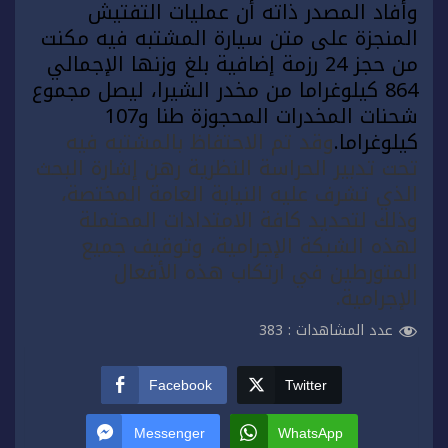
وأفاد المصدر ذاته أن عمليات التفتيش
المنجزة على متن سيارة المشتبه فيه مكنت
من حجز 24 رزمة إضافية بلغ وزنها الإجمالي
864 كيلوغراما من مخدر الشيرا، ليصل مجموع
شحنات المخدرات المحجوزة طنا و107
كيلوغراما.
وقد تم الاحتفاظ بالمشتبه فيه
تحت تدبير الحراسة النظرية رهن إشارة البحث
الذي تشرف عليه النيابة العامة المختصة،
وذلك لتحديد كافة الامتدادات المحتملة
لهذه الشبكة الإجرامية، وتوقيف جميع
المتورطين في ارتكاب هذه الأفعال
الإجرامية.
عدد المشاهدات :
383
Facebook
Twitter
Messenger
WhatsApp