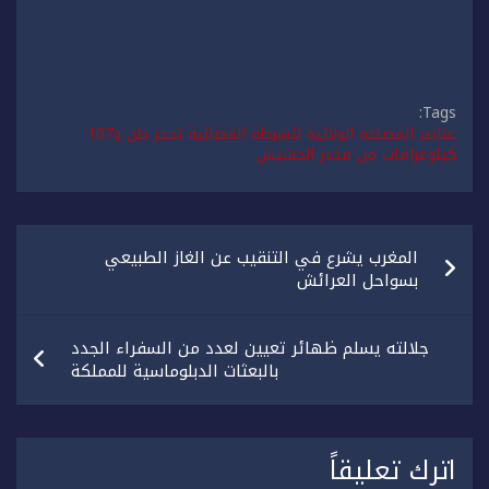
Tags:
عناصر المصلحة الولائية للشرطة القضائية تحجز طن و107
كيلوغرامات من مخدر الحشيش
تصفّح
المغرب يشرع في التنقيب عن الغاز الطبيعي
المقالات
بسواحل العرائش
جلالته يسلم ظهائر تعيين لعدد من السفراء الجدد
بالبعثات الدبلوماسية للمملكة
اترك تعليقاً