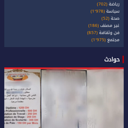
رياضة
(702)
سياسة
(1٬978)
صحة
(52)
غير مصنف
(186)
فن وثقافة
(857)
مجتمع
(1٬975)
حوادث