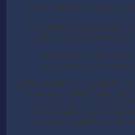
_الحلول التكنولوجية المحققة لوظيفة الربوت الحرباء ROBOT CAMELEON
د لخضر ابراهيم استاذ التكنولوجيا
تواصل لتنمية التكنولوجيا فاس
 بمديرية الحاجب وعضو الجمعية
منسق إقليمي لبرنامج جيني
ليوم التكويني عن انخراطهم المطلق
د فرق مكونة أساسا من تليمذات و
خصوصا و أن المناسبة شرط بحيث
دماج الفعلي و تحقيق العدالة
 به النموذج التنموي الجديد الذي