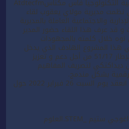
مكناس بشراكة مع جمعية تواصل لتنمية التكنولوجيا فاس مكناسAtdtecfm
 نظمت مديرية مولاي يعقوب لقاء
لإدارية والاجتماعية العاملة بالمديرية
ث و قد عرف هذا اللقاء حضور المدير
 نوه خلال كلمته بالمجهودات
 هذا المشروع الهادف الذي يدخل
في إطار تفعيل المادة 33 من قانون الإطار 51/17 من أجل دعم و تعزيز
ين ديداكتكي لتصريف المفاهيم
لرقمية بشكل مندمج.
و قد تمحور هذا اللقاء التكويني الذي انعقد يوم السبت 26 فبراير 2022 حول
في تعزيز التعلمات وفق النموذج البيداغوجي ستيم _STEM.العلوم