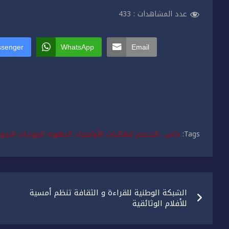
عدد المشاهدات :
433
senger
WhatsApp
Email
Tags:
فاس ..التحضير لنهائيات الأولمبياد الجهوية للربوتيات الترب
تصفّح
الشبكة الوطنية للقراءة و الثقافة تنظم أمسية
المقالات
للأفلام الوثائقية