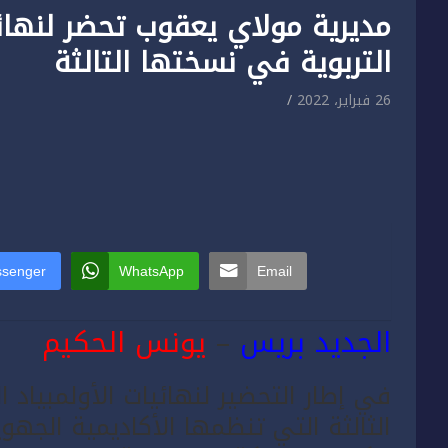
مديرية مولاي يعقوب تحضر لنهائيا
التربوية في نسختها التالثة
26 فبراير، 2022
senger
WhatsApp
Email
الجديد بريس
–
يونس الحكيم
في إطار التحضير لنهائيات الأولمبياد 
الثالثة التي تنظمها الأكاديمية الجهو