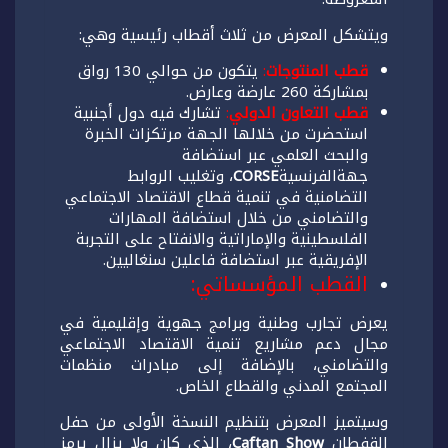
ويتشكل المعرض من ثلاث أقطاب رئيسية وهي:
قطب المنتوجات
:
يتكون من حوالي 130 رواق
بمشاركة 260 عارضة وعارض.
قطب التعاون الدولي
:
تشارك فيه دول أجنبية
استحضرت من خلالها الجهة مرتكزات الخبرة
والبحث العلمي عبر استضافة
جهةالفرنسية
CORSE
، وتغليب الروابط
التضامنية في تنمية قطاع الاقتصاد الاجتماعي
والتضامني من خلال استضافة المهارات
الفلسطينية والإماراتية والانفتاح على التجربة
الإفريقية عبر استضافة فاعلين سنغاليين.
القطب المؤسساتي:
يعرض تجارب وطنية وبرامج جهوية وإقليمية في
مجال دعم مشاريع تنمية الاقتصاد الاجتماعي
والتضامني، بالإضافة إلى مبادرات منظمات
المجتمع المدني والقطاع الخاص.
وسيتميز المعرض بتنظيم النسخة الأولى من حفل
القفطان
Caftan Show
، الذي كان ولا يزال يرمز