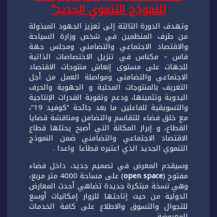
للنموذج التنمو
ي
الجديد”
وتهدف الدورة الثالثة إلى تعزيز الجهود المبذولة
من طرف المنظمين في شخص وزارة السياحة
والاقتصاد الاجتماعي والتضامني ومجلس جهة
فاس – مكناس في تنزيل الاختصاصات الذاتية
للجهات على مستوى إنعاش منتوجات الاقتصاد
الاجتماعي والتضامني ومواصلة العمل من أجل
التعريف بالمنتوجات المحلية و الجهوية والحرف
اليدوية وتثمينها، ودعم وتقوية القدرات الإنتاجية
والتسويقية للفاعلين ما بعد جائحة “كوفيد 19″،
مع خلق فضاء للتقاسم والتضامن ومناقشة قضايا
القطاع، و إبراز المكانة التي أصبح يحتلها قطاع
الاقتصاد الاجتماعي والتضامني ضمن النموذج
التنموي الجديد الذي اعتبره قطاعا واعدا .
وسيقدم المعرض في تصميم جديد، داخل فضاء
مفتوح (
open space
) على مساحة 4000 متر مربع،
وهي نسخة مبتكرة جديدة تضاهي أحدث المعارض
الدولية من حيث إتاحتها للزوار إمكانيات أوسع
للتجوال والتسوق والاطلاع على كافة الخدمات
المعروضة.