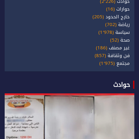
حوادث
(2٬226)
حوارات
(16)
خارج الحدود
(205)
رياضة
(702)
سياسة
(1٬978)
صحة
(52)
غير مصنف
(186)
فن وثقافة
(857)
مجتمع
(1٬975)
حوادث