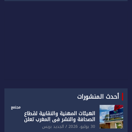
r
c
h
أحدث المنشورات
مجتمع
الهيئات المهنية والنقابية لقطاع
الصحافة والنشر في المغرب تعلن
رفضها القاطع لـ”أي أجندة انتخابية
30 يوليو، 2026
الجديد بريس
مُعدة على مقاس سياسي ومصلحي