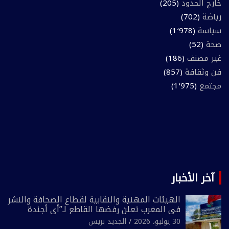
خارج الحدود
(205)
رياضة
(702)
سياسة
(1٬978)
صحة
(52)
غير مصنف
(186)
فن وثقافة
(857)
مجتمع
(1٬975)
آخر الأخبار
الهيئات المهنية والنقابية لقطاع الصحافة والنشر
في المغرب تعلن رفضها القاطع لـ”أي أجندة
انتخابية مُعدة على مقاس سياسي ومصلحي
30 يوليو، 2026
الجديد بريس
ضيق”