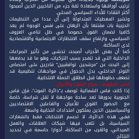
ترتيب أوراقها واستعادة ثقة جزء من الناخبين الذين أصبحوا
أكثر انتقادا للأداء السياسي المحلي.
وتشير المعطيات المتداولة إلى أن عددا من التنظيمات
الحزبية بات مقتنعا بأن الرهان على نفس الوجوه لم يعد
كافيا لضمان الفوز، خصوصا في ظل تنامي العزوف
السياسي، وارتفاع سقف الانتظارات الاجتماعية والاقتصادية
لدى الساكنة.
كما أن بعض الأحزاب أصبحت تخشى من تأثير الصراعات
الداخلية التي قد تنفجر بسبب التزكيات، وهو ما قد يدفعها
إلى البحث عن “مرشحين توافقيين” قادرين على امتصاص
التوتر الداخلي، بدل الدخول في مواجهات تنظيمية قد
تضعف حظوظها قبل انطلاق الحملة الانتخابية.
فاس الجنوبية… صراع النفوذ والأعيان :
إذا كانت فاس الشمالية توصف بـ”دائرة الموت”، فإن فاس
الجنوبية بدورها تعد ساحة مواجهة لا تقل شراسة، خاصة
مع الحضور القوي للأعيان والفاعلين الاقتصاديين
والسياسيين الذين يملكون امتدادات انتخابية واسعة.
ففي هذه الدائرة، لا تحسم الانتخابات فقط بالشعارات
السياسية، بل تلعب فيها شبكات العلاقات، والعمل
الميداني، والقرب من الساكنة، أدوارا حاسمة في تحديد
النتائج.