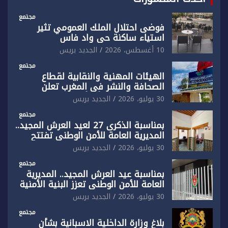
مجتمع
فوضى احتلال الملك العمومي تثير
استياء ساكنة حي واد فاس
10 أغسطس، 2026
الجديد بريس
مجتمع
الهيئات المهنية والنقابية لقطاع
الصحافة والنشر في المغرب تعلن
رفضها القاطع لـ”أي أجندة انتخابية
30 يوليو، 2026
الجديد بريس
مُعدة على مقاس سياسي ومصلحي
ضيق”
مجتمع
بمناسبة الذكرى 27 لعيد العرش المجيد..
المديرية العامة للأمن الوطني تفتتح
المقر الجديد لفرقة الشرطة السياحية
30 يوليو، 2026
الجديد بريس
بفاس
مجتمع
بمناسبة عيد العرش المجيد.. المديرية
العامة للأمن الوطني تعزز البنية الأمنية
بالناظور بإحداث فرقتين جديدتين
30 يوليو، 2026
الجديد بريس
مجتمع
بلاغ وزارة الداخلية الاسبانية بشأن