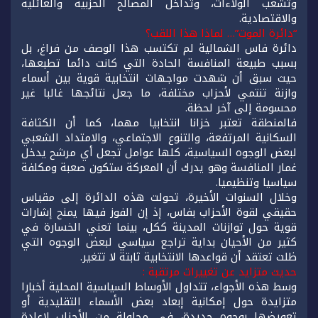
وتشعب الولاءات، وتداخل المصالح الحزبية والعائلية
والاقتصادية.
“دائرة الموت”… لماذا هذا اللقب؟
دائرة فاس الشمالية لم تكتسب هذا الوصف من فراغ، بل
بسبب طبيعة المنافسة الحادة التي كانت دائما تطبعها،
حيث سبق أن شهدت مواجهات انتخابية قوية بين أسماء
وازنة تنتمي لأحزاب مختلفة، ما جعل نتائجها غالبا غير
محسومة إلى آخر لحظة.
فالمنطقة تعتبر خزانا انتخابيا مهما، كما أن الكثافة
السكانية المرتفعة، والتنوع الاجتماعي، والامتداد الشعبي
لبعض الوجوه السياسية، كلها عوامل تجعل أي مرشح يدخل
غمار المنافسة وهو يدرك أن المعركة ستكون صعبة ومكلفة
سياسيا وتنظيميا.
وخلال السنوات الأخيرة، تحولت هذه الدائرة إلى مقياس
حقيقي لقوة الأحزاب بفاس، إذ إن الفوز فيها يمنح إشارات
قوية حول توازنات المدينة ككل، بينما تعني الخسارة في
كثير من الأحيان بداية تراجع سياسي لبعض الوجوه التي
ظلت تعتقد أن قواعدها الانتخابية ثابتة لا تتغير.
حديث متزايد عن تغييرات مرتقبة :
وسط هذه الأجواء، تتداول الأوساط السياسية المحلية أخبارا
متزايدة حول إمكانية إبعاد بعض الأسماء التقليدية أو
تعويضها بوجوه جديدة، في محاولة من الأحزاب لإعادة