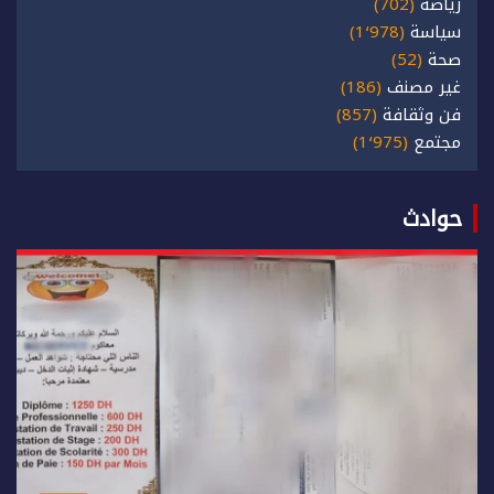
رياضة
(702)
سياسة
(1٬978)
صحة
(52)
غير مصنف
(186)
فن وثقافة
(857)
مجتمع
(1٬975)
حوادث