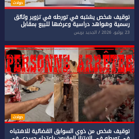
حوادث
توقيف شخص يشتبه في تورطه في تزوير وثائق
رسمية وشواهد دراسية وعرضها للبيع بمقابل
مادي.
23 يوليو، 2026
الجديد بريس
حوادث
توقيف شخص من ذوي السوابق القضائية للاشتباه
في تورطه في الابتزاز المقرون باعتداء جسدي في