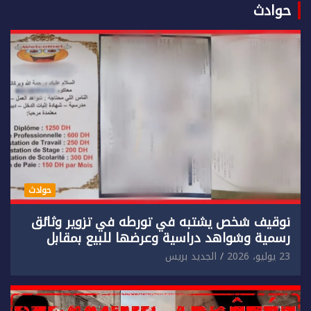
حوادث
حوادث
توقيف شخص يشتبه في تورطه في تزوير وثائق
رسمية وشواهد دراسية وعرضها للبيع بمقابل
مادي.
23 يوليو، 2026
الجديد بريس