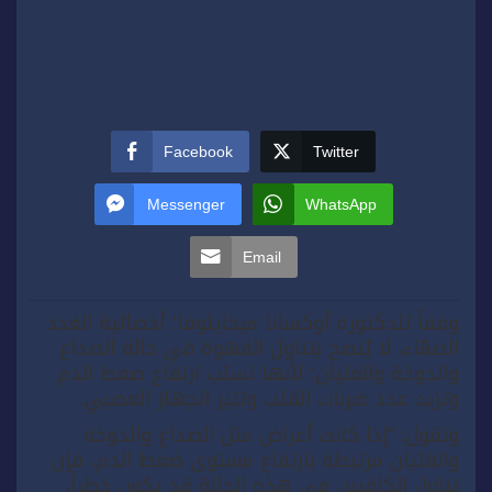
Facebook
Twitter
Messenger
WhatsApp
Email
وفقاً للدكتورة أوكسانا ميخايلوفا؛ أخصائية الغدد
الصمّاء، لا يُنصح بتناول القهوة في حالة الصداع
والدوخة والغثيان؛ لأنها تسبّب ارتفاع ضغط الدم
وتزيد عدد ضربات القلب وتثير الجهاز العصبي.
وتقول: “إذا كانت أعراض مثل الصداع والدوخة
والغثيان مرتبطة بارتفاع مستوى ضغط الدم، فإن
تناول الكافيين في هذه الحالة قد يكون خطراً،