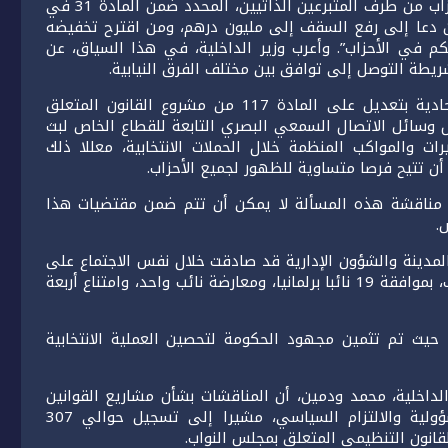
وفي ما يتعلق بالحد السنوي الأقصى للهبات المقدمة للأحزاب من طرف المتبرعين الذاتيين، المحدد ضمن المادة 31 في
ن من دعا إلى رفع السقف إلى مليون درهم، ومن اقترح تخفيضه
للتحكم في الأحزاب”. وأعرب وزير الداخلية، في هذا السياق، عن
ريطة التوصل إلى توافق بين مختلف الفرق النيابية.
من جهة أخرى، تقدم الفريق الاشتراكي – المعارضة الاتحادية بتعديل على المادة 117 من مشروع القانون المتعلق
ل وسائل الاتصال السمعي البصري التابعة للقطاع الخاص لبث
ات والمواكب المنظمة خلال الحملات الانتخابية، معللا ذلك
 تتيح فرصا متساوية للظهور لجميع الأحزاب.
مناقشة هذه المسألة لا يمكن أن تتم ضمن مقتضيات هذا
.
المدينة والشؤون الإدارية قد صادقت خلال نفس الاجتماع على
مشروع القانون التنظيمي رقم 53.25 المتعلق بمجلس النواب، بموافقة 19 نائبا برلمانيا، ومعارضة نائب واحد، وامتناع أربعة
حيث تم تثمين مجهود الحكومة لتحصين العملية الانتخابية
الداخلية، محمد ودمين، أن المناقشات بشأن مشاريع القوانين
المتعلقة بمنظومة الانتخابات اتسمت بروح الوطنية والمسؤولية والالتزام السياسي، مشيرا إلى تسجيل حوالي 307
قانون التنظيمي المتعلق بمجلس النواب.