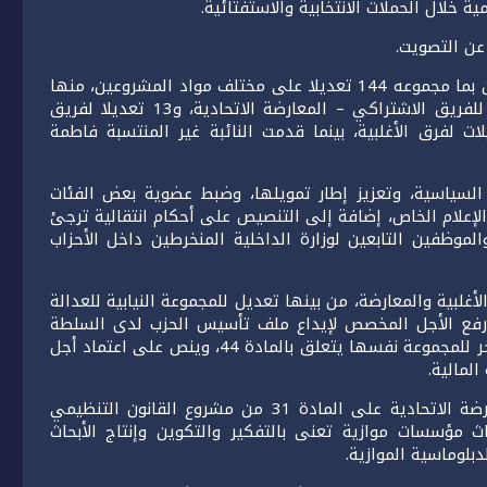
خلال الحملات الانتخابية والاستفتائية.
وقد تقدمت الفرق والمجموعة النيابية والنواب غير المنتسبين بما مجموعه 144 تعديلا على مختلف مواد المشروعين، منها
46 تعديلا للمجموعة النيابية للعدالة والتنمية، و34 تعديلا للفريق الاشتراكي – المعارضة الاتحادية، و13 تعديلا لفريق
اشتراكية، و11 تعديلا للفريق الحركي، و8 تعديلات لفرق الأغلبية، بينما قدمت النائبة غير المنتسبة فاطمة
لسياسية، وتعزيز إطار تمويلها، وضبط عضوية بعض الفئات
إعلام الخاص، إضافة إلى التنصيص على أحكام انتقالية ترجئ
موظفين التابعين لوزارة الداخلية المنخرطين داخل الأحزاب
غلبية والمعارضة، من بينها تعديل للمجموعة النيابية للعدالة
الأحزاب، يقترح رفع الأجل المخصص لإيداع ملف تأسيس الحزب لدى السلطة
الحكومية المكلفة بالداخلية من 30 إلى 45 يوما، وتعديل آخر للمجموعة نفسها يتعلق بالمادة 44، وينص على اعتماد أجل
كما تمت الموافقة على تعديل للفريق الاشتراكي – المعارضة الاتحادية على المادة 31 من مشروع القانون التنظيمي
ث مؤسسات موازية تعنى بالتفكير والتكوين وإنتاج الأبحاث
لوماسية الموازية.