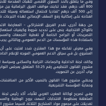
800 ألف درهم، فقد تباينت مواقف الفرق البرلمانية بي
إلى 500 ألف درهم “تفاديا لاحتمال استعماله وسيلة 
انفتاحه على إمكانية رفع السقف الإجمالي لهذه التبرعات، ش
باللوائح الانتخابية، ينص على تحديد شروط وكيفيات استعما
التصريحات أو البرامج الخاصة أو تغطية التجمعات والمسير
باستفادة هذه المؤسسات من الدعم العمومي وبالتالي يجب أن
وفي معرض تفاعله مع هذا المقترح، شدد لفتيت على أن 
المشروع، بل في سياق الدعم العمومي الموجه للإعلام الخاص
وكانت لجنة الداخلية والجماعات الترابية والسكنى وسياسة 
نواب آخرين عن التصويت.
وحظي مشروع هذا القانون بالنصيب الأكبر من المناقشات، 
وحماية المؤسسة التشريعية.
وفي تصريح لوكالة المغرب العربي للأنباء، أكد رئيس لجنة 
تعديلات على مجموع مواد المشاريع الثلاثة، لاسيما مشروع ال