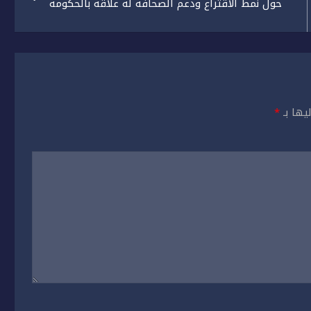
حول نمط الاقتراع ودعم الصحافة له علاقة بالحكومة
يها بـ
*