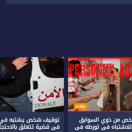
حوادث
ص من ذوي السوابق
توقيف شخص يشتبه في 
للاشتباه في تورطه في
في قضية تتعلق بالاحتجاز