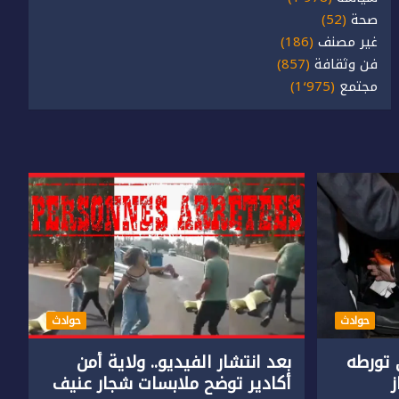
صحة
(52)
غير مصنف
(186)
فن وثقافة
(857)
مجتمع
(1٬975)
حوادث
حوادث
تورطه
بعد انتشار الفيديو.. ولاية أمن
أكادير توضح ملابسات شجار عنيف