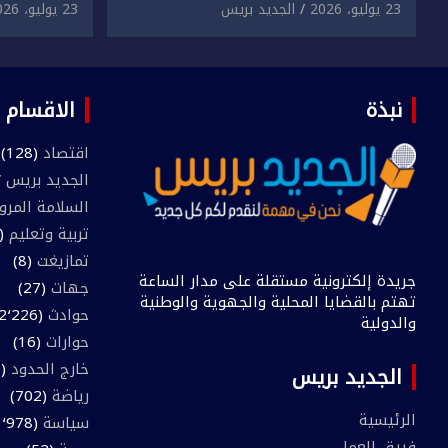
دراسية وعرضها للبيع بمقابل
الابتزاز ا
23 يوليو، 2026
الجديد بريس
23 يوليو، 2026
مادي.
في حق سا
نبذة
الاقسام
اقتصاد
(128)
الجديد بريس TV
السلامة المرو
تربية وتعليم
(445)
تمازيغت
(8)
جريدة إلكترونية مستقلة على مدار الساعة
جهات
(27)
تهتم بالقضايا المحلية والجهوية والوطنية
حوادث
(2٬226)
والدولية
حوارات
(16)
خارج الحدود
(205)
الجديد بريس
رياضة
(702)
الرئيسية
سياسة
(1٬978)
فريق العمل