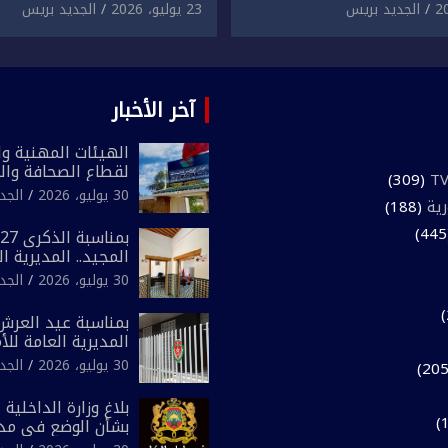
لمقرون باعتداء جسدي
المقرون بارتكاب اعتداء 
الجديد بريس
23 يوليو، 2026
الجديد بريس
ئح أجنبي.
ومحاولة إضرام النار عمدا.
آخر الأخبار
الهيئات المهنية وال
لقطاع الصحافة وال
(309)
المغرب تعلن رفضها
30 يوليو، 2026
الجد
رية
(188)
لـ”أي أجندة انتخابي
مقاس سياسي ومص
المجيد.. المديرية ا
الوطني تفتتح المقر
30 يوليو، 2026
الجد
لفرقة الشرطة السي
بمناسبة عيد العرش 
المديرية العامة لل
تعزز البنية الأمنية ب
30 يوليو، 2026
الجد
بإحداث فرقتين جدي
بلاغ وزارة الداخلية 
بشأن الوضع في مدي
المتمتعة بالحكم ال