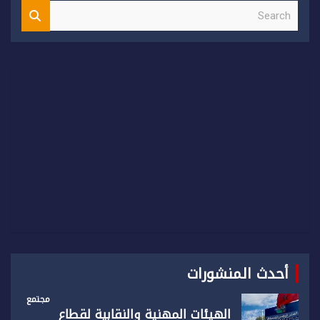
S
e
a
r
c
h
أحدث المنشورات
مجتمع
الهيئات المهنية والنقابية لقطاع