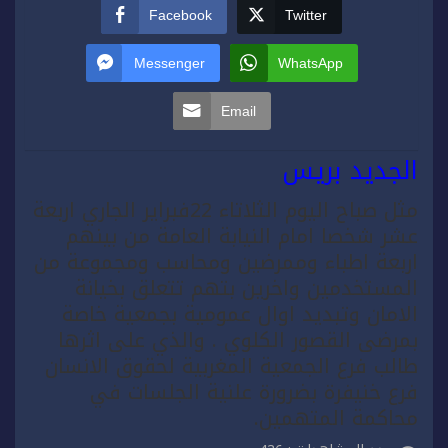
Facebook
Twitter
Messenger
WhatsApp
Email
الجديد بريس
مثل صباح اليوم الثلاتاء 22فبراير الجاري اربعة
عشر شخصا امام النيابة العامة من بينهم
اربعة اطباء وممرضين ومحاسب ومجموعة من
المستخدمين واخرين بتهم تتعلق بخيانة
الامان وتبديد اوال عمومية بجمعية خاصة
بمرضى القصور الكلوي . والذي على اثرها
طالب فرع الجمعية المغربية لحقوق الانسان
فرع خنيفرة بضرورة علنية الجلسات في
محاكمة المتهمين.