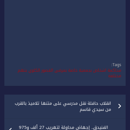
Tags:
محاكمة اشخاص بجمعية خاصة بمرضى القصور الكلوي بتهم
مختلفة
تصفّح
انقلاب حافلة نقل مدرسي على متنها تلاميذ بالقرب
المقالات
من سيدي قاسم
الفنيدق.. إجهاض محاولة لتهريب 27 ألف و975