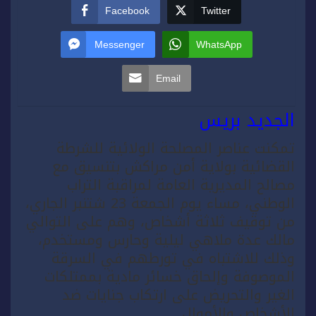
Facebook
Twitter
Messenger
WhatsApp
Email
الجديد بريس
تمكنت عناصر المصلحة الولائية للشرطة
القضائية بولاية أمن مراكش بتنسيق مع
مصالح المديرية العامة لمراقبة التراب
الوطني، مساء يوم الجمعة 23 شتنبر الجاري،
من توقيف ثلاثة أشخاص، وهم على التوالي
مالك عدة ملاهي ليلية وحارس ومستخدم،
وذلك للاشتباه في تورطهم في السرقة
الموصوفة وإلحاق خسائر مادية بممتلكات
الغير والتحريض على ارتكاب جنايات ضد
الأشخاص والأموال.