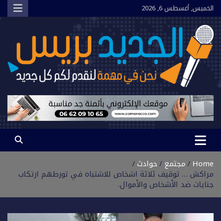
Ski
الخميس, أغسطس 6, 2026
t
conten
الجديد بريس
نحن في مهمة لنقدم لكم كل جديد
Home
مجتمع
حوادث
مراكش … توقيف ثلاثة اشخاص للاشتباه في تورطهم ارتكاب
جنايات ضد الأشخاص والأموال.