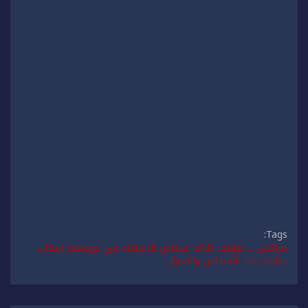
Tags:
مراكش ... توقيف ثلاثة اشخاص للاشتباه في تورطهم ارتكاب
جنايات ضد الأشخاص والأموال.