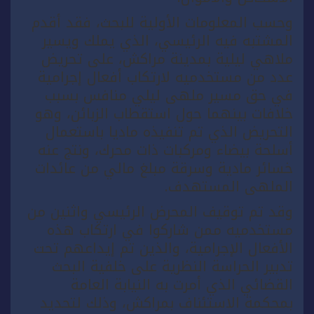
وحسب المعلومات الأولية للبحث، فقد أقدم
المشتبه فيه الرئيسي، الذي يملك ويسير
ملاهي ليلية بمدينة مراكش، على تحريض
عدد من مستخدميه لارتكاب أفعال إجرامية
في حق مسير ملهى ليلي منافس بسبب
خلافات بينهما حول استقطاب الزبائن، وهو
التحريض الذي تم تنفيذه ماديا باستعمال
أسلحة بيضاء ومركبات ذات محرك، ونتج عنه
خسائر مادية وسرقة مبلغ مالي من عائدات
الملهى المستهدف.
وقد تم توقيف المحرض الرئيسي واثنين من
مستخدميه ممن شاركوا في ارتكاب هذه
الأفعال الإجرامية، والذين تم إيداعهم تحت
تدبير الحراسة النظرية على خلفية البحث
القضائي الذي أمرت به النيابة العامة
بمحكمة الاستئناف بمراكش، وذلك لتحديد