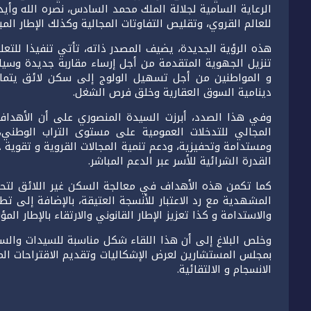
الرعاية السامية لجلالة الملك محمد السادس، نصره الله وأي
للعالم القروي، وتقليص التفاوتات المجالية وكذلك الإطار المب
هذه الرؤية الجديدة، يضيف المصدر ذاته، تأتي تنفيذا للتعل
تنزيل الجهوية المتقدمة من أجل إرساء مقاربة جديدة وسياس
و المواطنين من أجل تسهيل الولوج إلى سكن لائق يتماشى
دينامية السوق العقارية وخلق فرص الشغل.
المجالي للتدخلات العمومية على مستوى التراب الوطني
ومستدامة وتحفيزية، ودعم تنمية المجالات القروية و تقوية 
القدرة الشرائية للأسر عبر الدعم المباشر.
كما تكمن هذه الأهداف في معالجة السكن غير اللائق لتحسي
المشهدية مع رد الاعتبار للأنسجة العتيقة، بالإضافة إلى تط
والاستدامة و كذا تعزيز الإطار القانوني والارتقاء بالإطار ا
وخلص البلاغ إلى أن هذا اللقاء شكل مناسبة للسيدات والسادة
بمجلس المستشارين لعرض الإشكاليات وتقديم الاقتراحات الم
الانسجام و الالتقائية.