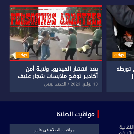
حوادث
حوادث
تورطه
بعد انتشار الفيديو.. ولاية أمن
أكادير توضح ملابسات شجار عنيف
جنسي
بين سائق وسيدتين
18 يوليو، 2026
الجديد بريس
مواقيت الصلاة
نقابية
نشر في