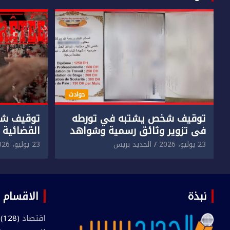
حوادث
توقيف شخص يشتبه في تورطه
توقيف شخ
في تزوير وثائق رسمية وشواهد
القضائية 
دراسية وعرضها للبيع بمقابل
الابتزاز ا
23 يوليو، 2026
الجديد بريس
23 يوليو، 2026
مادي.
في حق سا
نبذة
الاقسام
اقتصاد
(128)