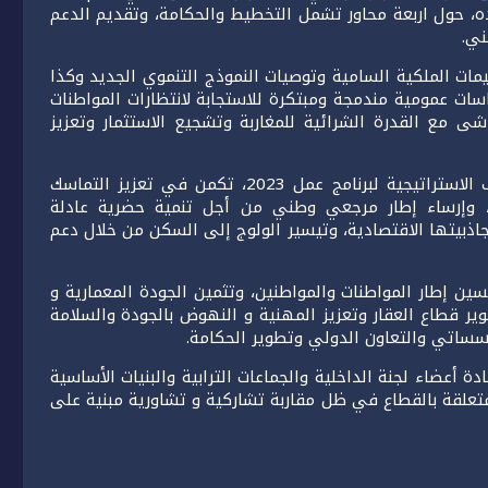
ده، حول اربعة محاور تشمل التخطيط والحكامة، وتقديم الدعم
ني.
يمات الملكية السامية وتوصيات النموذج التنموي الجديد وكذا
ات عمومية مندمجة ومبتكرة للاستجابة لانتظارات المواطنات
 مع القدرة الشرائية للمغاربة وتشجيع الاستثمار وتعزيز
وفي هذا الصدد، أبرزت السيدة المنصوري على أن الأهداف الاستراتيجية لبرنامج عمل 2023، تكمن في تعزيز التماسك
، وإرساء إطار مرجعي وطني من أجل تنمية حضرية عادلة
جاذبيتها الاقتصادية، وتيسير الولوج إلى السكن من خلال دعم
ن إطار المواطنات والمواطنين، وتثمين الجودة المعمارية و
وير قطاع العقار وتعزيز المهنية و النهوض بالجودة والسلامة
لمؤسساتي والتعاون الدولي وتطوير الحكامة.
 أعضاء لجنة الداخلية والجماعات الترابية والبنيات الأساسية
تعلقة بالقطاع في ظل مقاربة تشاركية و تشاورية مبنية على