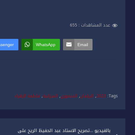
عدد المشاهدات :
655
senger
WhatsApp
Email
Tags:
2023
,
البرلمان
,
المنصوري
,
الميزانية
,
فاطمة الزهراء
تصفّح
بالفيديو …تصريح الاستاد عبد الحفيظ الريح على