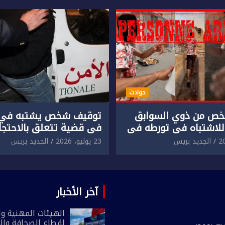
حوادث
ص من ذوي السوابق
توقيف شخص يشتبه في 
للاشتباه في تورطه في
في قضية تتعلق بالاحتجاز
لمقرون باعتداء جسدي
المقرون بارتكاب اعتداء 
الجديد بريس
23 يوليو، 2026
الجديد بريس
ئح أجنبي.
ومحاولة إضرام النار عمدا.
آخر الأخبار
الهيئات المهنية وال
لقطاع الصحافة وال