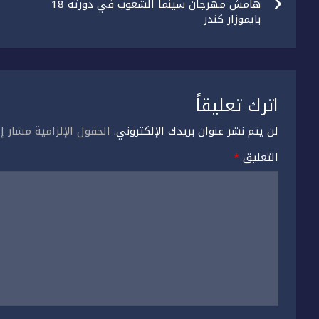
المقالات
هامش مهرجان سينما الشعوب في دورته 18
بايموزار كندر
اترك تعليقاً
لن يتم نشر عنوان بريدك الإلكتروني.
الحقول الإلزامية مشار إل
التعليق
*