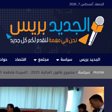
Ski
الجمعة, أغسطس 7, 2026
t
conten
الجديد بريس
نحن في مهمة لنقدم لكم كل جديد
الجديد بريس
سياسة
مجتمع
اقتصاد
حواد
Home
سياسة
مشروع قانون المالية 2023 : السيدة فاطمة الزهراء المنصوري تقدم عرضا مفصلا امام أعضاء لجنة الداخلية بمجلس المستشارين