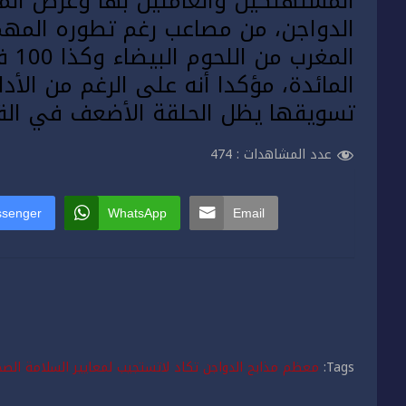
المستهلكين والعاملين بها
وعرض المج
المغرب من اللحوم
البيضاء
وك
المائدة، مؤكدا أنه على الرغم من الأدا
تسويقها يظل الحلقة الأضعف في الق
عدد المشاهدات :
474
senger
WhatsApp
Email
Tags:
معظم مذابح الدواجن تكاد لاتستجيب لمعايير السلامة ال