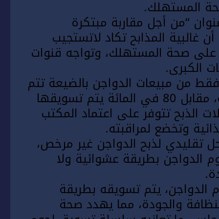
حة المستهلك.
وان “من أجل مقاربة مبتكرة
ن غالبية المذابح تكاد لاتستجيب
 على صحة المستهلك، وتواجه قنوات
ت الكبرى.
ى أن 20 في المائة فقط من مبيعات الدواجن بالضيعة تتم
عبر مسارات التسويق العصرية المراقبة، مقابل 80 في المائة يتم تسويقها
ات الذبح تتوفر على اعتماد المكتب
ائية وتخضع لمراقبته.
الشامي، وجود 15 ألف محل تقليدي لذبح الدواجن غير مرخص،
وم الدواجن بطريقة عشوائية ولا
ة.
وم الدواجن، يتم تسويقه بطريقة
للنظافة والجودة، مما يهدد صحة