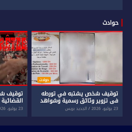
حوادث
حوادث
توقيف شخص يشتبه في تورطه
توقيف شخ
في تزوير وثائق رسمية وشواهد
القضائية 
دراسية وعرضها للبيع بمقابل
الابتزاز ا
23 يوليو، 2026
الجديد بريس
23 يوليو، 2026
مادي.
في حق سا