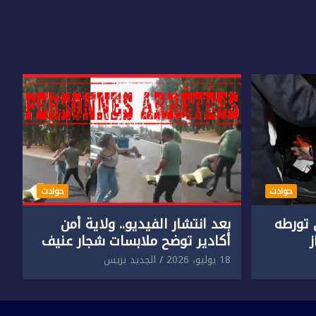
حوادث
حوادث
تورطه
بعد انتشار الفيديو.. ولاية أمن
أكادير توضح ملابسات شجار عنيف
جنسي
بين سائق وسيدتين
18 يوليو، 2026
الجديد بريس