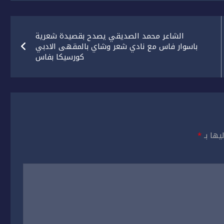
الشاعر محمد الصديقي يصدح بقصيدة شعرية
باسوار فاس مع نادي شعر وشاي بالمقهى الادبي
كورسيكا بفاس
يها بـ
*