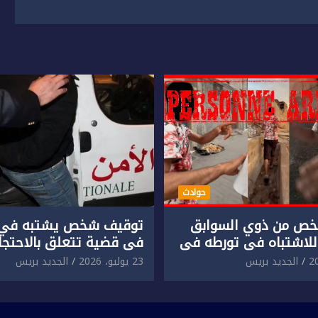
حوادث
ص من ذوي السوابق
توقيف شخص يشتبه في 
للاشتباه في تورطه في
في قضية تتعلق بالاحتجاز
لمقرون باعتداء جسدي
المقرون بارتكاب اعتداء 
الجديد بريس
23 يوليو، 2026
الجديد بريس
ئح أجنبي.
ومحاولة إضرام النار عمدا.