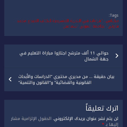
Tags:
مكناس .."قراءات في التجربة المسرحية للكاتب المبدع محمد
قاوتي" بجامعة المولى اسماعيل
تصفّح
حوالي 11 ألف مترشح اجتازوا مباراة التعليم في
المقالات
جهة الشمال
بيان حقيقة … من مديري مختبري ”الدراسات والأبحاث
القانونية والقضائية” و”القانون والتنمية”
اترك تعليقاً
لن يتم نشر عنوان بريدك الإلكتروني.
الحقول الإلزامية مشار
إليها بـ
*