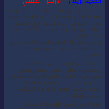
الجديد بريس
–
ادريس الحنفي
نظمت صباح يوم الثلاثاء 14 دجنبر 2021 برحاب
كلية الآداب والعلوم الإنسانية التابعة لجامعة
مولاي اسماعيل ندوة وطنية حول موضوع :
“قراءات في التجربة المسرحية للكاتب المبدع
محمد قاوتي”
وذلك بالمشاركة الفعلية للاساتذة خالد امين،
محمد بهجاجي، حسن يوسفي ومحمد
حميدي.
ترأس افتتاح الندوة رئيس جامعة مولاي
إسماعيل، الدكتور الحسن سهبي بحضور
عميد كلية الاداب والعلوم الإنسانية بمكناس
الدكتور محمد لروز، ونوابه، ومنظم اللقاء
الدكتور محمد أمنصور وثلة من الاساتذة
الباحثين وطلبة.
الهدف من تنظيم مثل هذه الانشطة