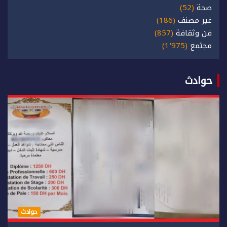
صحة
(52)
غير مصنف
(186)
فن وثقافة
(857)
مجتمع
(1٬975)
حوادث
حوادث