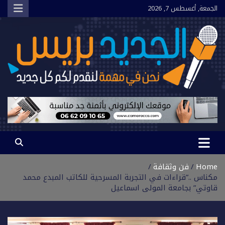
Ski
الجمعة, أغسطس 7, 2026
t
conten
الجديد بريس
نحن في مهمة لنقدم لكم كل جديد
Home
فن وثقافة
مكناس ..”قراءات في التجربة المسرحية للكاتب المبدع محمد
قاوتي” بجامعة المولى اسماعيل