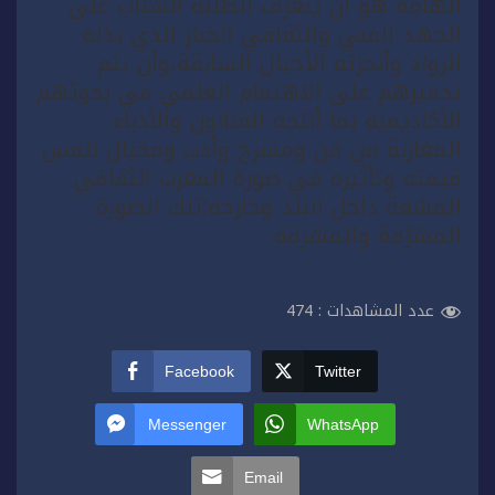
الهامة هو أن يتعرف الطلبة الشباب على
الجهد الفني والثقافي الجبار الذي بذله
الرواد وأنجزته الأجيال السابقة،وأن يتم
تحفيزهم على الاهتمام العلمي في بحوثهم
الأكاديمية بما أنتجه الفنانون والأدباء
المغاربة من فن ومسرح وأدب ومخيال نلمس
قيمته وتأثيره في صورة المغرب الثقافي
المشعة داخل البلد وخارجه؛تلك الصورة
المشرّفة والمشرقة.
عدد المشاهدات :
474
Facebook
Twitter
Messenger
WhatsApp
Email