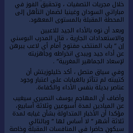
خلال مجريات التصفيات ، وتحقيق الفوز في
مباراتي السودان وغينيا لضمان التأهل إلى
المحطة المقبلة بالمستوى المعهود.
وبعد أن نوه بالأداء الجيد للاعبين
والاستعدادات الجارية ، قال المدرب البوسني
إن ” باب المنتخب مفتوح أمام أي لاعب يبرهن
عن أداء جيد ويبدي انخراطه وجاهزيته
لإسعاد الجماهير المغربية” .
وفي سياق متصل ، أكد خليلوزيتش أن
كتيبته لم تتأثر بالغيابات على اعتبار وجود
عناصر بديلة بنفس الأداء والكفاءة.
وأضاف أن المهاجم يوسف النصيري سيغيب
عن الميادين لمدة أسبوعين وثلاثة أسابيع،
مؤكدا أن الأخبار المتداولة بشأن غيابه لمدة
ثلاثة أشهر ” لا أساس لها ” وبالتالي
سيكون حاضرا في المنافسات المقبلة وخاصة