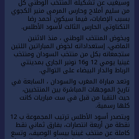
وسيغيب عن تشكيلة المنتخب الوطني كل
من سليم أملاح وحارس المرمى منير الكجوي
بسبب الإصابات، فيما سيكون أحمد رضا
التكناوتي الحارس الثالث لأسود الأطلس.
ويخوض المنتخب الوطني ، منذ الاثنين
الماضي، إستعداداته لخوض المباراتين اللتين
ستجمعانه بكل من منتخب السودان ومنتخب
غينيا يومي 12 و16 نونبر الجاري بمدينتي
الرباط والدار البيضاء على التوالي.
وتعد مباراة المغرب والسودان ، السابعة في
تاريخ الموجهات المباشرة بين المنتخبين،
حيث التقيا من قبل في ست مباريات كانت
كلها رسمية.
ويتصدر أسود الأطلس ترتيب المجموعة ب 12
نقطة من أربعة انتصارات، بفارق ثماني نقط
كاملة عن منتخب غينيا بيساو الوصيف، وتسع