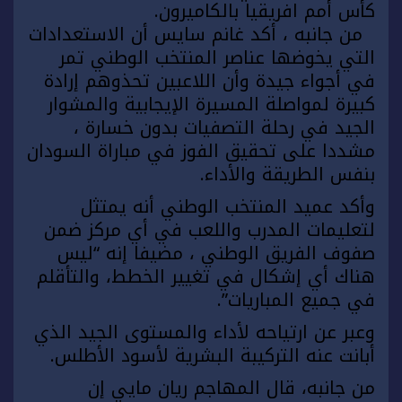
كأس أمم افريقيا بالكاميرون.
من جانبه ، أكد غانم سايس أن الاستعدادات
التي يخوضها عناصر المنتخب الوطني تمر
في أجواء جيدة وأن اللاعبين تحذوهم إرادة
كبيرة لمواصلة المسيرة الإيجابية والمشوار
الجيد في رحلة التصفيات بدون خسارة ،
مشددا على تحقيق الفوز في مباراة السودان
بنفس الطريقة والأداء.
وأكد عميد المنتخب الوطني أنه يمتثل
لتعليمات المدرب واللعب في أي مركز ضمن
صفوف الفريق الوطني ، مضيفا إنه “ليس
هناك أي إشكال في تغيير الخطط، والتأقلم
في جميع المباريات”.
وعبر عن ارتياحه لأداء والمستوى الجيد الذي
أبانت عنه التركيبة البشرية لأسود الأطلس.
من جانبه، قال المهاجم ريان مايي إن