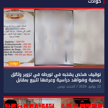
حوادث
حوادث
توقيف شخص يشتبه في تورطه في تزوير وثائق
رسمية وشواهد دراسية وعرضها للبيع بمقابل
مادي.
23 يوليو، 2026
الجديد بريس