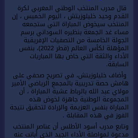
قال مدرب المنتخب الوطني المغربي لكرة
القدم وحيد خليلوزيتش ، اليوم الخميس ، إن
المنتخب سيخوض المباراة التي ستجمعه
مساء غد الجمعة بنظيره السوداني برسم
الجولة الخامسة من التصفيات الإفريقية
المؤهلة لكأس العالم (قطر 2022)، بنفس
الأداء والثقة التي خاض بها المباريات
السابقة.
وأضاف خليلوزيتش، في تصريح صحفي على
هامش حصة تدريبية بالمجمع الرياضي الأمير
مولاي عبد الله بالرباط عشية المباراة ، أن
المجموعة الوطنية جاهزة لخوض هذه
المباراة بنفس العزيمة والإرادة لتحقيق نتيجة
الفوز في هذه المقابلة .
وتابع مدرب أسود الأطلس أن عناصر المنتخب
مدعوة لمواصلة الأداء الجيد الذي أبانت عنه