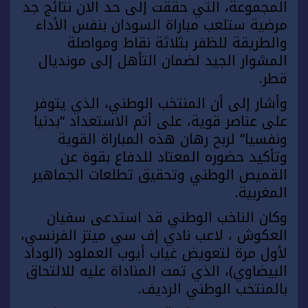
المجموعة، التي حققت إلى حد الان نتائج جد
مرضية ستلعب مباراة السودان بنفس الأداء
والطريقة للظفر بثلاثة نقاط ومواصلة
المشوار الجيد لضمان التأهل إلى مونديال
قطر.
وأشار إلى أن المنتخب الوطني، الذي يتوفر
على عناصر قوية، على أتم الاستعداد “بدنيا
ونفسيا” لربح رهان هذه المباراة القوية
وتأكيد حضوره المعتاد للدفاع بقوة عن
القميص الوطني وتحقيق تطلعات الجماهير
المغربية.
وكان الناخب الوطني قد استدعى سفيان
العكوش ، لاعب نادي إف سي ميتز الفرنسي،
لأول مرة لتعويض غياب أيوب العملود (الوداد
البيضاوي)، الذي تمت المناداة عليه للالتحاق
بالمنتخب الوطني الرديف.