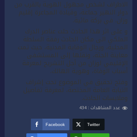
الاطراف لشخص مجهول الهوية بالقرب من
دوار النهير جماعة، وقيادة المجاعرة إقليم
وزان. في بركة مائية.
و على اثر هذا الحادث حلت عناصر الدرك
الملكي الى مكان الحادث رفقة السلطة
المحلية، ورجال الوقاية المدنية، حيث تمت
معاينة الجثة، ونقلها إلى المستشفى
الإقليمي لوزان من أجل التشريح لمعرفة
أسباب الوفاة، وهوية الهالك.
وفتح تحقيق في الموضوع تحت إشراف
النيابة العامة المختصة، لمعرفة تفاصيل
وملابسات الحادث.
عدد المشاهدات :
434
Facebook
Twitter