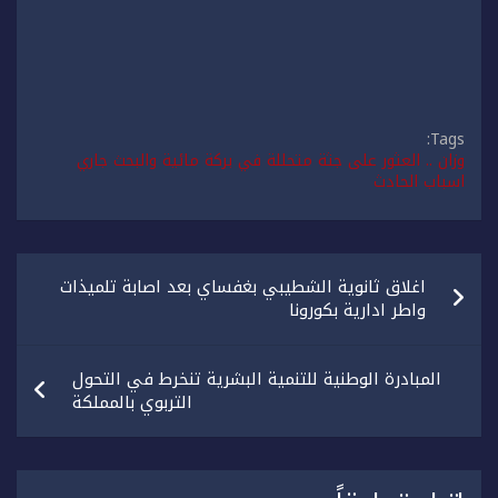
Tags:
وزان .. العثور على جثة متحللة في بركة مائية والبحث جاري
اسباب الحادث
تصفّح
اغلاق ثانوية الشطيبي بغفساي بعد اصابة تلميذات
المقالات
واطر ادارية بكورونا
المبادرة الوطنية للتنمية البشرية تنخرط في التحول
التربوي بالمملكة