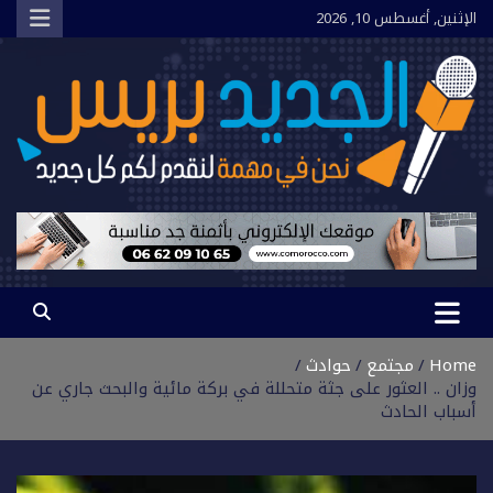
Ski
الإثنين, أغسطس 10, 2026
t
conten
الجديد بريس
نحن في مهمة لنقدم لكم كل جديد
Home
مجتمع
حوادث
وزان .. العثور على جثة متحللة في بركة مائية والبحث جاري عن
أسباب الحادث