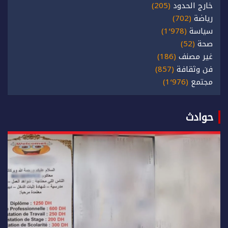
خارج الحدود
(205)
رياضة
(702)
سياسة
(1٬978)
صحة
(52)
غير مصنف
(186)
فن وثقافة
(857)
مجتمع
(1٬976)
حوادث