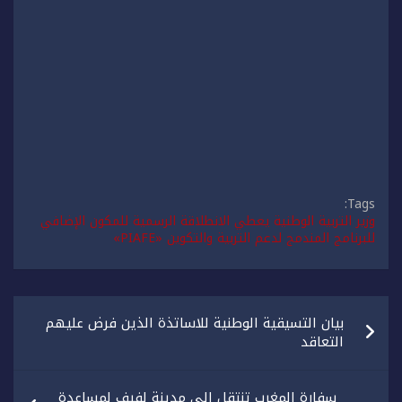
Tags:
وزير التربية الوطنية يعطي الانطلاقة الرسمية للمكون الإضافي
للبرنامج المندمج لدعم التربية والتكوين «PIAFE»
تصفّح
بيان التسيقية الوطنية للاساتذة الذين فرض عليهم
المقالات
التعاقد
سفارة المغرب تنتقل إلى مدينة لفيف لمساعدة