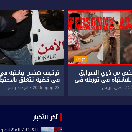
حوادث
ص من ذوي السوابق
توقيف شخص يشتبه في 
للاشتباه في تورطه في
في قضية تتعلق بالاحتجاز
لمقرون باعتداء جسدي
المقرون بارتكاب اعتداء 
الجديد بريس
23 يوليو، 2026
الجديد بريس
ئح أجنبي.
ومحاولة إضرام النار عمدا.
آخر الأخبار
الهيئات المهنية وال