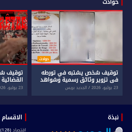
حوادث
حوادث
توقيف شخص يشتبه في تورطه
توقيف شخ
في تزوير وثائق رسمية وشواهد
القضائية 
دراسية وعرضها للبيع بمقابل
الابتزاز ا
23 يوليو، 2026
الجديد بريس
23 يوليو، 2026
مادي.
في حق سا
نبذة
الاقسام
اقتصاد
(128)