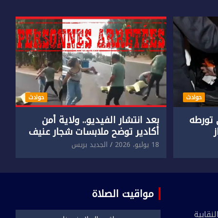
حوادث
حوادث
تورطه
بعد انتشار الفيديو.. ولاية أمن
أكادير توضح ملابسات شجار عنيف
جنسي
بين سائق وسيدتين
18 يوليو، 2026
الجديد بريس
مواقيت الصلاة
نقابية