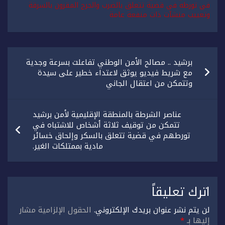
في تورطه في قضية تتعلق بالضرب والجرح المقرون بالسرقة
وتعييب منشآت ذات منفعة عامة
تصفّح
برشيد .. مصالح الأمن الوطني تفاعلت بسرعة وجدية
المقالات
مع شريط فيديو يوثق لاعتداء خطير على سيدة
وتتمكن من اعتقال الجاني
عناصر الشرطة بالمنطقة الإقليمية لأمن برشيد
تتمكن من توقيف ثلاثة أشخاص للاشتباه في
تورطهم في قضية تتعلق بالسكر وإلحاق خسائر
مادية بممتلكات الغير.
اترك تعليقاً
لن يتم نشر عنوان بريدك الإلكتروني.
الحقول الإلزامية مشار
إليها بـ
*