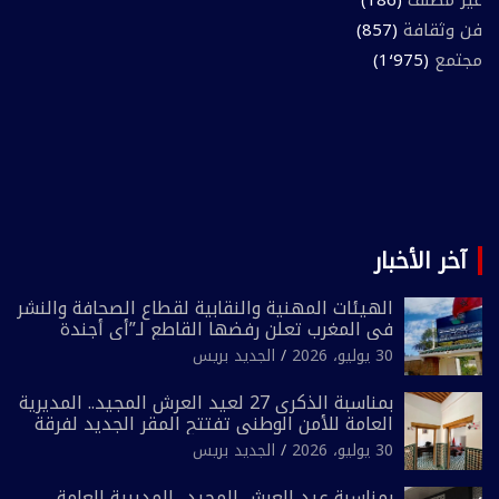
فن وثقافة
(857)
مجتمع
(1٬975)
آخر الأخبار
الهيئات المهنية والنقابية لقطاع الصحافة والنشر
في المغرب تعلن رفضها القاطع لـ”أي أجندة
انتخابية مُعدة على مقاس سياسي ومصلحي
30 يوليو، 2026
الجديد بريس
ضيق”
بمناسبة الذكرى 27 لعيد العرش المجيد.. المديرية
العامة للأمن الوطني تفتتح المقر الجديد لفرقة
الشرطة السياحية بفاس
30 يوليو، 2026
الجديد بريس
بمناسبة عيد العرش المجيد.. المديرية العامة