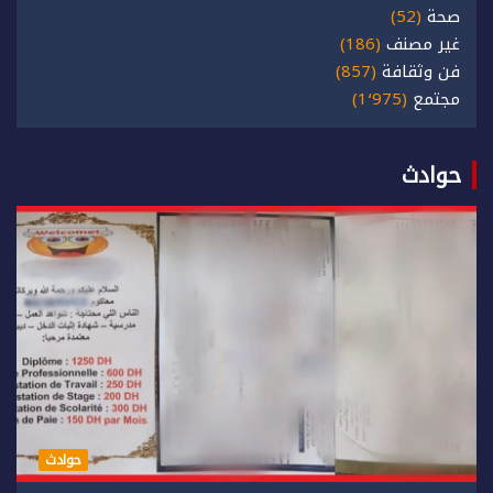
صحة
(52)
غير مصنف
(186)
فن وثقافة
(857)
مجتمع
(1٬975)
حوادث
حوادث