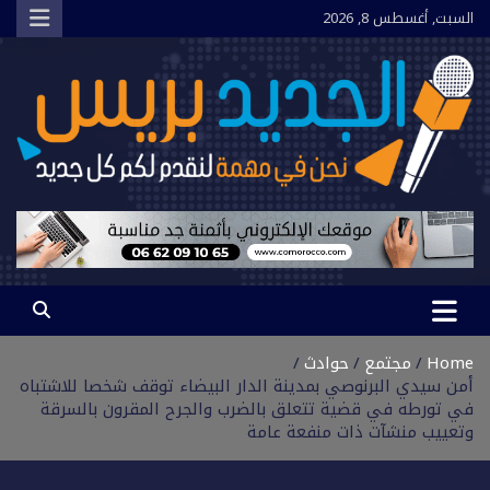
Ski
السبت, أغسطس 8, 2026
t
conten
الجديد بريس
نحن في مهمة لنقدم لكم كل جديد
Home
مجتمع
حوادث
أمن سيدي البرنوصي بمدينة الدار البيضاء توقف شخصا للاشتباه
في تورطه في قضية تتعلق بالضرب والجرح المقرون بالسرقة
وتعييب منشآت ذات منفعة عامة