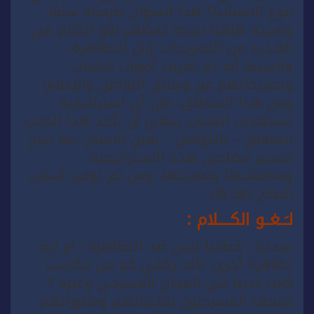
بنوع (الشباب)؟ هذا السؤال طرحناه سلفا
ونعيده هاهنا نتيجة تمظهر لغو الكلام في
العَـديد من التصريحات؛ إبان التظاهرة .
ولاسيما أنه تم تغييب أصوات الشباب
وتصريحاتهم عبر وسائل التواصل والإعلام:
ومن هذا المنطلق، فإن أي استراتيجية
تستهدف الشباب ينبغي أن تأخذ هذا الجانب
المتعلق – بالتواصل – بعين الاعتبار، بما يتيح
تفسير مضامين هذه الاستراتيجية
ومناقشتها وتعديلها، ومن ثم توفير أسباب
النجاح لها (4)
لـَــغــو الكــــلام :
مبدئيا ؛ خطابنا ليس ضد التظاهرة ؛ أو أية
تظاهرة أخرى. لأنه يكفي كم من مكاسب
كانت لدينا في المجال المسرحي وغيره ؟
ضيعها المسرحيون بتلاعباتهم ومناوراتهم