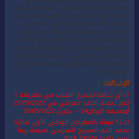
سياق التظاهرة؛ باعتبار أن النموذج التنموي
الجديد يركز أساسا على تفعيل الرقمنة في
كل المجالات الحيوية وبالتالي: لا يمكـن
الارتقاء نحـو مسـتقبل مشـترك دون جـذور
مشـتركة يمكـن الارتكاز عليهـا. كمـا أنـه لا
يمكـن تحقيق إقلاع دون أرضيـة صلبـة تكـرس
روح الانتماء الجماعـي الـذي يضمـن التـزام
وانخـراط كافـة الأجيال ويعبـئ الطاقـات بـكل
تنوعهـا (14)
الإحـــالات
:
1) أي دعامة لمسرح الشباب في مهرجانه ؟
انظر لمجلة الناقد العراقي في 27/05/2022
أوصحيفة الوطن24 – بتاريخ 25/05/2022
2) 12 فرقة بالمهرجان الوطني الأول لجائزة
محمد الجم للمسرح المدرسي صحيفة ريما
بريس بتاريخ 06/04/ 2018