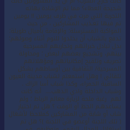
كانت خارج السرب؟ أم أن يد المسؤولين كانت
شحيحة العطاء؟ مما تم الإشادة بهاته
التجربة التي مرت في ظرف يومين !! يومين
تم فيها تعـذيب المشاركين ، من حيث
المواكبة المسترسلة؛ والإقامة بأميال طويلة؛
تدفع بالشباب أن يخلدوا للنوم أثناء وصولهم؛
بدل تبادل خبراتهم وتجاربهم المسرحية
بينهم، وتشجيع بعضهم لبعض ؛ ومحاولة
تصريف وتلقيح إمكانياتهم ومؤهلاتهم
المسرحية/ الثقافية بين أوساطهم بشكل
تلقائي ! وهل استمعتم لشباب مدينة العيون
الساقية الحمراء، وكذا شباب أسا الزاك .
وشباب الداخلة وادي الذهب…. أنه كانت
لهم رغبة ملحة لزيارة معالم الرباط ؛ ولم
يساعدهـم الحظ أو الوقت ؟ هل تم اختيار
شاب أو شابة من المشاركين كملاحظ لأشغال
( تلك اللجنة أوعضو في اللجنة )؟ هل تم
استغلال المجال الرقمي وتوظيفه في