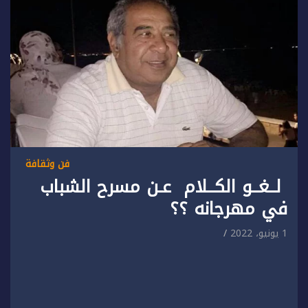
فن وثقافة
لــغــو الكــلام عـن مسرح الشباب
في مهرجانه ؟؟
1 يونيو، 2022