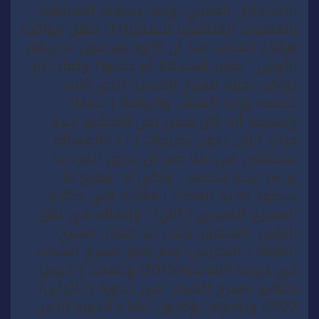
الاستدلال العقلي، ومما يسميه المناطقة
بالعمليات المنطقية للتفكير(11) فهل مواكبة
هؤلاء الشباب منذ أن كانوا يعيشون تجاربهم
الأولى ؛ يعتبر استدلالا أم حشوا؟ ولماذا لم
يواكب تجربة مسرح الشباب؛ الذي كانت
تنظمه وزارة الشباب والرياضة ( سلفا)
ولاسيما أنه كان ضمن لجن التحكيم عـدة
مرات ؟ إذن بدون تخريجات ( ! ) فالمسألة
تستخلص في: فلا ضير أن يحرق المرء ما
وراءه ليحيا لحظته ، ولكي لا يضيع ما
ستجود به يد العطاء ! فهاته هي حكاية
المسرح المغربي ( الآن) ؛ وإدخاله في نفق
البؤس المطلق. بحيث تم اغتيال مسرح
الهواة / التجريبي؛ وتم إقبار مسرح الشباب
في دورته (العاشرة/2015) ونتعجب ( اليوم)
بظهور مسرح الشباب في الدورة ( الأولى/
2022) ولكنهم يؤكدون أنها ( الدورة 10من