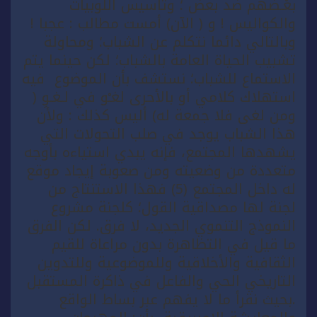
بعْـضهم ضد بعض ؛ وتأسيس اللوبيات
والكواليس ! و ( الآن) أمست مطالب : عجبا !
وبالتالي دائما نتكلم عن الشباب؛ ومحاولة
تشبيب الحياة العامة بالشباب؛ لكن حينما يتم
الاستماع للشباب؛ نستشف بأن الموضوع فيه
استهلاك كلامي أو بالأحرى لغـْو في لـغـوِ (
ومن لغى فلا جمعة له) أليس كذلك : ولأن
هذا الشباب يوجد في صلب التحولات التي
يشهدها المجتمع، فإنه يبدي استياءه بأوجه
متعددة من وضعيته ومن صعوبة إيجاد موقع
له داخل المجتمع (5) فهذا الاستنتاج من
لجنة لها مصداقية القول؛ كلجنة مشروع
النموذج التنموي الجديد، لا فرق. لكن الفرق
ما قيل في التظاهرة بدون مراعاة للقيم
الثقافية والأخلاقية وللموضوعية وللتدوين
التاريخي الحي والفاعل في ذاكرة المستقبل
.بحيث نقرأ ما لا يفهم عبر بساط الواقع