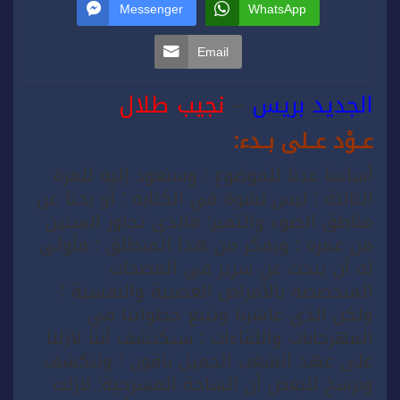
Messenger
WhatsApp
Email
الجديد بريس
–
نجيب طلال
عــوْد عــلى بــدء:
أساسا عدنا للموضوع ؛ وسنعود إليه للمرة
الثالثة ؛ ليس نشوة في الكتابة ؛ أو بحثا عن
مناطق الضوء والتميز؛ فالذي تجاوز الستين
من عمره ؛ ويفكر من هذا المنطلق ؛ فأولى
له أن يبحث عن سرير في المصحات
المتخصصة بالأمراض العصبية والنفسية ؛
ولكن الذي عاشرنا وتتبع خطواتنا في
المهرجانات واللقاءات ؛ سيكتشف أننا لازلنا
على عهد الشغب الجميل باقون ؛ ولنكشف
ونرسخ للبعض أن الساحة المسرحية؛ لازلت