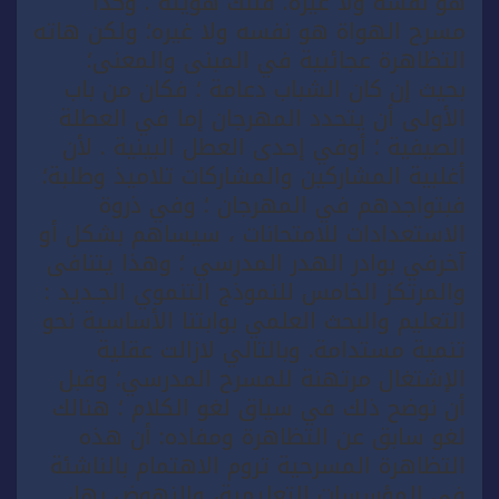
هو نفسه ولا غيره؛ فتلك هويته . وكذا
مسرح الهواة هو نفسه ولا غيره؛ ولكن هاته
التظاهرة عجائبية في المبنى والمعنى؛
بحيث إن كان الشباب دعامة ؛ فكان من باب
الأولى أن يتحدد المهرجان إما في العطلة
الصيفية ؛ أوفي إحدى العطل البينية . لأن
أغلبية المشاركين والمشاركات تلاميذ وطلبة؛
فبتواجدهم في المهرجان ؛ وفي ذروة
الاستعدادات للامتحانات ، سيساهم بشكل أو
آخرفي بوادر الهدر المدرسي ؛ وهذا يتنافى
والمرتكز الخامس للنموذج التنموي الجـديد :
التعليم والبحث العلمي بوابتنا الأساسية نحو
تنمية مستدامة. وبالتالي لازالت عقلية
الإشتغال مرتهنة للمسرح المدرسي؛ وقبل
أن نوضح ذلك في سياق لغو الكلام ؛ هنالك
لغو سابق عن التظاهرة ومفاده: أن هذه
التظاهرة المسرحية تروم الاهتمام بالناشئة
في المؤسسات التعليمية، والنهوض بها،