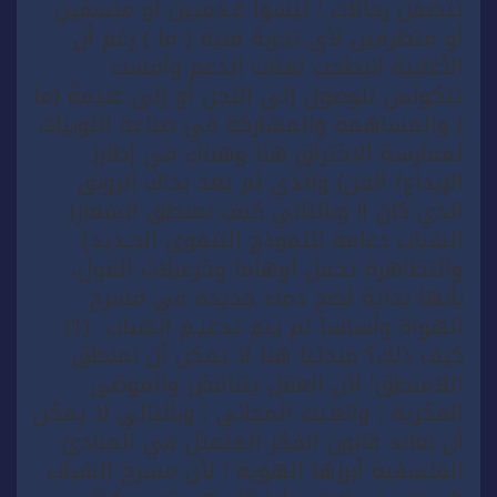
تتضمن رجالات ؛ ليسوا عَـدميين أو منسفين
أو متطرفين لأي تجربة فنية ( ما ) رغم أن
الأغلبية انبطحت لفتات الدعم وأمست
تتكولس للوصول إلى اللجن أو إلى غنيمة (ما
) والمساهمة والمشاركة في صناعة اللوبيات
لممارسة الاختراق هنا وهناك في إطار(
الإبداع/ الفن) والذي لم يعد بذاك الرونق
الذي كان !! وبالتالي كيف نمنطق الشعار{
الشباب دعامة للنموذج التنموي الجـديد}
والتظاهرة تحمل أوهاما وخزعبلات القول،
بأنها بداية لضخ دماء جديدة في مسرح
الهواة وأساسا لم يتم تدعيـم الشباب (1)
كيف ذلك؟ مبدئيا هنا لا يمكن أن نمنطق
اللامنطق؛ لأن العقل يتناقض والفوضى
الفكرية ؛ والعَـبث المجاني ؛ وبالتالي لا يمكن
أن نعاند قانون الفكر المتمثل في المبادئ
الفلسفية أبرزها الهوية ؛ لأن مسرح الشباب