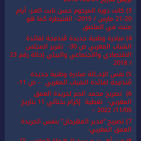
3) كانت دورة المرحوم حسن نايت العـز- أيام
20-21 مارس / 2015– القنيطرة كما هو
متبث في الملصق
4) مبادرة وطنية جديدة مُندَمِجة لفائدة
الشباب المغربي ص 30- تقرير المجلس
الاقتصادي والاجتماعي والبيئي إحالة رقم 23
/ 2018
5) نفس الإحــالة مبادرة وطنية جديدة
مُندَمِجة لفائدة الشباب المغربي – ص 11-
6) تصريح محمد الجم لجريدة العمق
المغربي- تغطية إكرام بختالي 11 بتاريخ
11/05/ 2022 –
7) تصريح “مدير المهرجان” بنفس الجريدة
العمق المغربي-
8) مـن أهـــدر مـسرح الــهـواة المغربي ؟؟