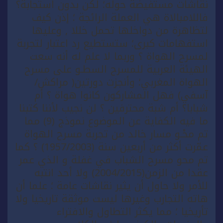
نقاشات مستفيضة حوله؛ لكن بدون استجابة؟
فاللامبالاة هي العملة الرائجة ؛ إذن كيف
لتظاهرة من دواخلها تحمل خللا , وعليها
استفهامات كبرى؛ ستستطيع رد اعتبار لتجربة
لمسرح الهواة ؟ وربما لا علم له أنه سعت
الهيئة العربية للمسرح السطـو على مسرح
الهواة المغربي؛ وأنجزت دورتين( مراكش/
آسفي) فهل المشاركون كانوا هواة ؟ أم
شبابا؟ أم شبة محترفين ؟ لن نجيب لأننا كتبنا
ما فيه الكفاية عن الموضوع نموذج (9) مما
تم محْـو مسار خالد من تجربة مسرح الهواة
عمّرت أكثر من أربعين سنة (1957/2003) ؟ كما
تم محو مسرح الشباب في غفلة و الذي عمر
عقدا من الزمن(2004/2015) ولا أحد انتبه
للأمر ولا حاول أن يثير نقاشات عامة ؛ علما أن
هاته التجارب وغيرها ليست موثقة تاريخيا ولا
تأريخيا ؛ مما يكثر التطاول والافتراء