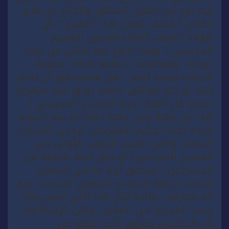
فيه نوع من الهبل المطلق والجانح عن لغـو
الكلام ؟ فكيف توصل هذا “الشيخ ” بأن
هؤلاء الشباب كانوا يمارسون المسرح
المدرسي ؟ وهذا النوع فيه نقاش من حيث
دوراته ومعطياته ؛ فطبعا هناك” جمعية
أصدقاء محمد الجم ” هل ستستطيع أن تصدر
كتابا أو كتبا كوثائق دامغة توثق فيه منهجيا
/علميا كل أطوار تجربة المسرح المدرسي ؟
هذا من جهة ومن جهة لماذا لم يتم تسليم
قيادة لجنة تحكيم المهرجان؛ لإحدى الشباب/
الشابات والتي عاشت التجارب الأولى في
المسرح المدرسي؟ أو خلق لجنة شبابية من
المشاركين ؛ ليتحقق أولا ما في الشعار≤
الشباب دعامة للنموذج التنموي الجـديد≥ رغم
أنه مجازفة . وثانيا قتل الأنا التي أصيب بها
جسد المسرح في المغرب. ولكن الإشكالية:
بأن البدائيين ينفرون أشد النفور من