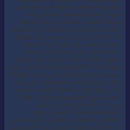
وتشجيع المواهب ودعمها في المستقبل….
مبرزا أن مشروع المسرح المدرسي أخذ
طريقه الصحيح، منطلقا من فكرة بسيطة
اهتماما بالمسرح في المؤسسات التعليمية.
(2) مادام أن المسرح المدرسي أخذ طريقه
الصحيح؛ وسعى أن ينخرط في المدرسة
الدامجة؛ بناء على الشعار الذي حملته (
الدورة الثالثة/ 2021) علما أنه (كانت هنالك
دورة ثالثة /2015)(3) وهذا إثبات للتاريخ لكي
يستقيم منطق الأحْـداث التي نتحرك/ نتلفظ [
بها ] لتبيان التلاعب باللامنطق؛ الذي أردوا
له أن يكون هو ( المنطق) لتغييب/ تضبيب
المعنى في أفعالهم وتصوراتهم ؛ وهـذا
في حَـد ذاته إعلان واضح عن أفول
المنطلقات الإيمانية بالمسرح ودوره
الطلائعي والجمالي والفكري؛ الذي يتبجحون
به ؛ وبالتالي فلماذا استبدل نوع ( المدرسي)