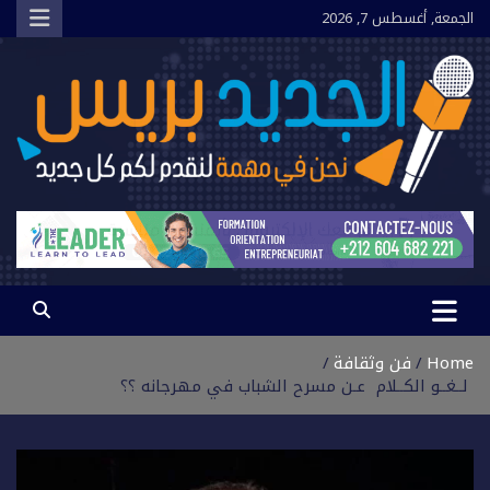
Ski
الجمعة, أغسطس 7, 2026
t
conten
الجديد بريس
نحن في مهمة لنقدم لكم كل جديد
Home
فن وثقافة
لــغــو الكــلام عـن مسرح الشباب في مهرجانه ؟؟