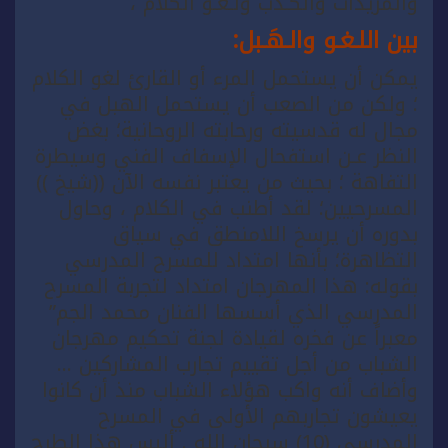
والمزيدات والكـذب ولـغـو الكلام ،
بين اللـغـو والـهَـبل:
يمكن أن يستحمل المرء أو القارئ لغو الكلام
؛ ولكن من الصعب أن يستحمل الهبل في
مجال له قدسيته ورحابته الروحانية؛ بغض
النظر عـن استفحال الإسفاف الفني وسيطرة
التفاهة ؛ بحيث من يعتبر نفسه الآن ((شيخ ))
المسرحيين؛ لقد أطنب في الكلام ، وحاول
بدوره أن يرسخ اللامنطق في سياق
التظاهرة؛ بأنها امتداد للمسرح المدرسي
بقوله: هذا المهرجان امتداد لتجربة المسرح
المدرسي الذي أسسها الفنان محمد الجم”
معبراً عن فخره لقيادة لجنة تحكيم مهرجان
الشباب من أجل تقييم تجارب المشاركين …
وأضاف أنه واكب هؤلاء الشباب منذ أن كانوا
يعيشون تجاربهم الأولى في المسرح
المدرسي (10) سبحان الله . أليس هذا الطرح