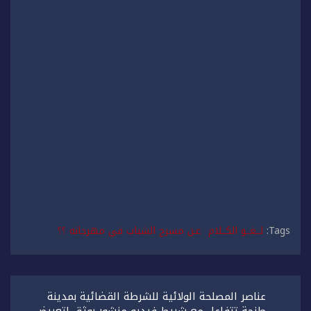
Tags:
لــغــو الكــلام عـن مسرح الشباب في مهرجانه ؟؟
تصفّح
عناصر المصلحة الولائية للشرطة القضائية بمدينة
المقالات
طنجة تتفاعل مع شريط فيديو منشور بوثق لتعريض