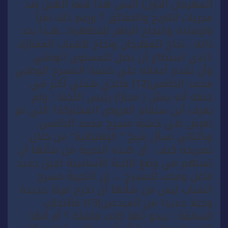
المهرجان الأول) أليس هذا قمة الهبل ضد
مجريات التاريخ والحقائق ؟ ورغم ذلك نقرأ
بالإشادة والنجاح الباهر للتظاهرة:…هـذا بحد
ذاته . نجاح للمهرجان ونجاح للشباب المشارك
.الذي استطاع أن يصل للمستوى الوطني
وأن يقدم أعماله على خشبة المسرح الوطني
محمد الخامس(12) فالذي شدني أكثر في
جمله أنه يمثل ( مجازا) رئيس اللجنة ؛ ولم
يعرف أين ستقام العروض المشاركة؟ التي لم
تعرض على خشبة مسرح محمد الخامس.
وبالتالي نسأل شيخ ” الإهتبالية” من خلال
تصريحه كيف : أن هـذه التجربة من شأنها أن
تساهم في وضع اللبنة الأساسية لجيل جديد
فاعل ومحب للمسرح … إن التجربة مسرح
الشباب ليس من شأنها أن تخرج فرقا جديدة
وجيلا جديدا من المبدعين(13) فالتجارب
السابقة ؛ يبدو أنها كانت فاشلة ؟ أم أنها