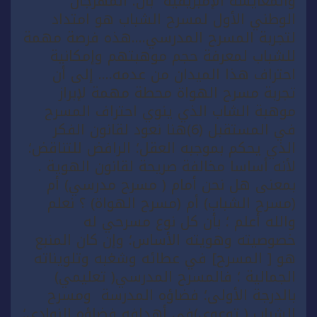
والمعايشة الإمبريقية بأن: المهرجان
الوطني الأول لمسرح الشباب هو امتداد
لتجربة المسرح المدرسي….هذه فرصة مهمة
للشباب لمعرفة حجم موهبتهم وإمكانية
احتراف هذا الميدان من عدمه…. إلى أن
تجربة مسرح الهواة محطة مهمة لإبراز
موهبة الشاب الذي ينوي احتراف المسرح
في المستقبل (6)هنا نعود لقانون الفكر
الذي يحكم بموجبه العقل؛ الرافض للتناقض؛
لأنه أساسا مخالفة صريحة لقانون الهوية .
بمعنى هل نحن أمام ( مسرح مدرسي) أم
(مسرح الشباب) أم (مسرح الهواة) ؟ نعلم
والله أعلم ؛ بأن كل نوع مسرحي له
خصوصيته وهويته الأساس؛ وإن كان المنبع
هو [ المسرح] في عطائه وشغبه وتلويناته
الجمالية ؛ فالمسرح المدرسي( تعليمي)
بالدرجة الأولى؛ فضاؤه المدرسة ومسرح
الشباب ( توعوي)في أهدافه فضاؤه النوادي؛