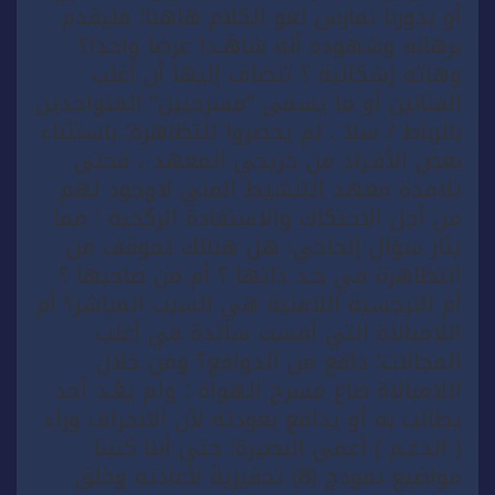
أو بدورنا نمارس لغو الكلام هاهنا؛ فليقدم
برهانه وشهوده أنه شاهَـدا عرضا واحدا؟
وهاته إشكالية ؟ تنضاف إليها أن أغلب
الفنانين أو ما يسمى “مسرحيين” المتواجدين
بالرباط / سلا . لم يحضروا للتظاهرة؛ باستثناء
بعض الأفـراد من خريجي المعهد ، فحتى
تلامذة معهد التنشيط الفني لاوجود لهم
من أجل الاحتكاك والاستفادة الركحية ؛ مما
يثار سؤال إلحاحي: هل هنالك تموقف من
التظاهرة في حـد ذاتها ؟ أم من صاحبها ؟
أم النرجسية اللافنية هي السبب المباشر؟ أم
اللامبالاة التي أمست سائدة في أغلب
المجالات؛ دافع من الدوافع؟ ومن خلال
اللامبالاة ضاع مسرح الهواة ؛ ولم يعُـد أحد
يطالب به أو يدافع بعودته لأن الانجراف وراء
( الدعـم ) أعمى البصيرة؛ حتى أننا كتبنا
مواضيع نموذج (8) تحفيزية لأعادته وخلق