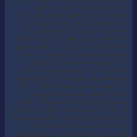
أما مسرح الهواة ( تثقيفي) فضاؤه
الجمعيات طبقا للظهير الشريف رقم 1-58-
376 بتاريخ نونبر 1958 يضبط بموجبه حق
تأسيس الجمعيات؛ والمعزز بمرسوم رقم
969.04.2.صادر في يناير .2005 ولقد وضعْـت
هذا قصدا للتذكيرولتبيان: أن هنالك قانون
تنظيمي للجمعيات. ولكن المؤسف ؛ نحن
أمام تصريحات تخلط هذا بهذا وبكلام
متناقض ينفى بعضه بعضاً, بحيث أحدهم
يشير: المهرجان هو بمثابة رد اعتبار لتجربة
رائدة عرفت بمسرح الهواة”، معتبراً إياها
“الوجه الحقيقي للمسرح المغربي الذي
ساهم في إنتاج كفاءات معروفة”…. وأضاف
أن “مسرح الشباب استطاع خلق دينامية كبيرة
داخل النوادي عبر إقصائيات إقليمية وجهوية
(7) طيب؛ فصاحب هذا الكلام لم يحضر
للعـروض المشاركة( تحْـديدا ) وإن كنا نفتري