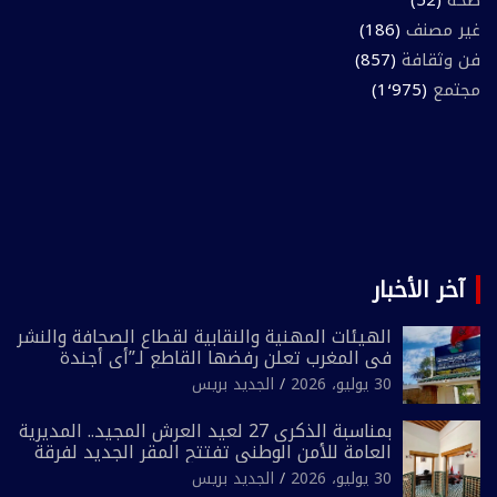
غير مصنف
(186)
فن وثقافة
(857)
مجتمع
(1٬975)
آخر الأخبار
الهيئات المهنية والنقابية لقطاع الصحافة والنشر
في المغرب تعلن رفضها القاطع لـ”أي أجندة
انتخابية مُعدة على مقاس سياسي ومصلحي
30 يوليو، 2026
الجديد بريس
ضيق”
بمناسبة الذكرى 27 لعيد العرش المجيد.. المديرية
العامة للأمن الوطني تفتتح المقر الجديد لفرقة
الشرطة السياحية بفاس
30 يوليو، 2026
الجديد بريس