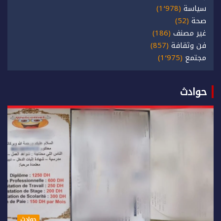
سياسة
(1٬978)
صحة
(52)
غير مصنف
(186)
فن وثقافة
(857)
مجتمع
(1٬975)
حوادث
حوادث