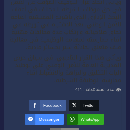
ويأتي اتخاذ قرار التوقيف المؤقت عن العمل
في حق موظف الشرطة المخالف في أعقاب
البحث الإداري الذي باشرته المفتشية العامة
للأمن الوطني، بعد الاشتباه في تورطه في
تجاوز صلاحياته وارتكاب عدة مخالفات مهنية
أثناء ممارسته لمهامه الوظيفية في معالجة
ملف متعلق بحادثة سير بخسائر مادية.
ويأتي هذا القرار التأديبي، في سياق حرص
المديرية العامة للأمن الوطني على توطيد
آليات التخليق والنزاهة والانضباط أثناء
ممارسة الوظيفة الشرطية.
عدد المشاهدات :
411
Facebook
Twitter
Messenger
WhatsApp