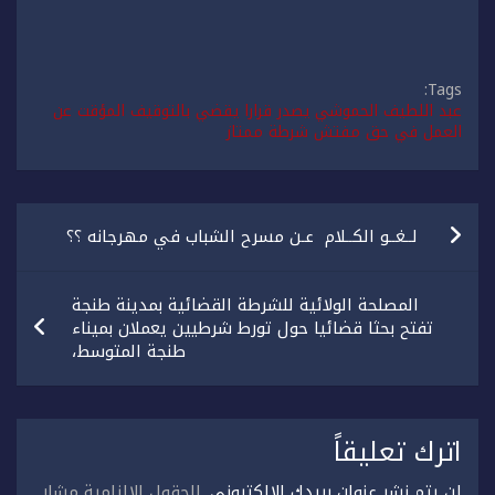
Tags:
عبد اللطيف الحموشي يصدر قرارا يقضي بالتوقيف المؤقت عن
العمل في حق مفتش شرطة ممتاز
تصفّح
لــغــو الكــلام عـن مسرح الشباب في مهرجانه ؟؟
المقالات
المصلحة الولائية للشرطة القضائية بمدينة طنجة
تفتح بحثا قضائيا حول تورط شرطيين يعملان بميناء
طنجة المتوسط،
اترك تعليقاً
لن يتم نشر عنوان بريدك الإلكتروني.
الحقول الإلزامية مشار