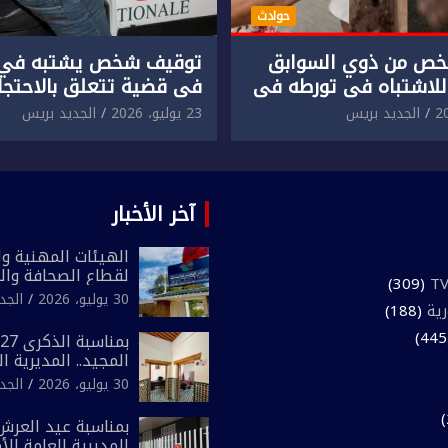
حوادث
ص من ذوي السوابق
توقيف شخص يشتبه في 
للاشتباه في تورطه في
في قضية تتعلق بالاحتجاز
لمقرون باعتداء جسدي
المقرون بارتكاب اعتداء 
الجديد بريس
23 يوليو، 2026
الجديد بريس
ئح أجنبي.
ومحاولة إضرام النار عمدا.
آخر الأخبار
الهيئات المهنية وال
لقطاع الصحافة وال
(309)
المغرب تعلن رفضها
30 يوليو، 2026
الجد
رية
(188)
لـ”أي أجندة انتخابي
مقاس سياسي ومص
المجيد.. المديرية ا
الوطني تفتتح المقر
30 يوليو، 2026
الجد
لفرقة الشرطة السي
بمناسبة عيد العرش 
المديرية العامة لل