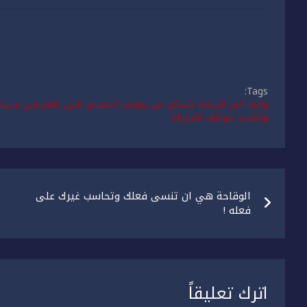
Tags:
ولاية أمن البيضاء تتمكن من توقيف الشخص الذي ظهر في شريط ف
وتهديد موظف الشرطة
تصفّح
الوقاحة هي ان تنسى فعلك وتحاسب غيرك على
المقالات
فعله !
اترك تعليقاً