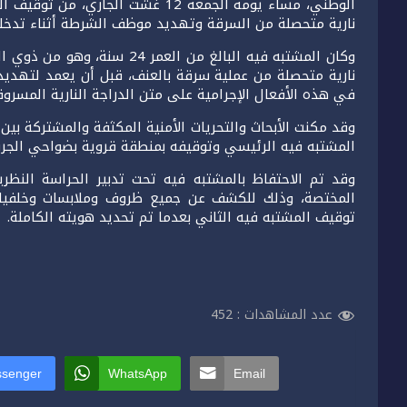
الوطني، مساء يومه الجمعة 12 غشت 
نارية متحصلة من السرقة وتهديد موظف الشرطة أثناء تدخله
وكان المشتبه فيه البالغ من ال
نارية متحصلة من عملية سرقة بالعنف، قبل أن يعمد لتهد
في هذه الأفعال الإجرامية على متن الدراجة النارية المسروق
وقد مكنت الأبحاث والتحريات الأمنية المكثفة والمشتركة بي
المشتبه فيه الرئيسي وتوقيفه بمنطقة قروية بضواحي الجرف
وقد تم الاحتفاظ بالمشتبه فيه تحت تدبير الحراسة النظر
المختصة، وذلك للكشف عن جميع ظروف وملابسات وخلفيات ه
توقيف المشتبه فيه الثاني بعدما تم تحديد هويته الكاملة.
عدد المشاهدات :
452
senger
WhatsApp
Email