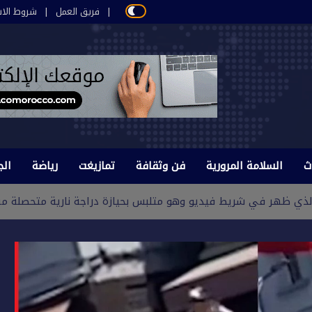
فريق العمل
شروط الاس
ث
السلامة المرورية
فن وثقافة
تمازيغت
رياضة
الج
لذي ظهر في شريط فيديو وهو متلبس بحيازة دراجة نارية متحصلة 