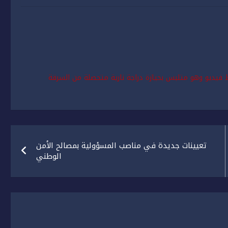
يديو وهو متلبس بحيازة دراجة نارية متحصلة من السرقة
تعيينات جديدة في مناصب المسؤولية بمصالح الأمن
الوطني