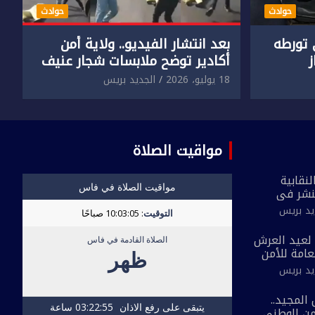
حوادث
حوادث
تورطه
بعد انتشار الفيديو.. ولاية أمن
أكادير توضح ملابسات شجار عنيف
جنسي
بين سائق وسيدتين
18 يوليو، 2026
الجديد بريس
مواقيت الصلاة
نقابية
نشر في
 القاطع
يد بريس
ة مُعدة على
لحي ضيق”
بمناسبة الذكرى 27 لعيد العرش
لعامة للأمن
 الجديد
يد بريس
احية بفاس
المجيد..
أمن الوطني