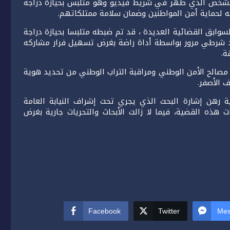
الجاري، من توقيف الشخص الذي ظهر في شريط فيديو وهو متلبس بحيازة دراجة
 لحماية أمن المواطنين وضمان سلامة ممتلكاتهم.
عمر 24 سنة، وهو من ذوي السوابق القضائية العديدة ، قد تم ضبطه متلبسا بحيازة دراجة
يد شرطي مرور بواسطة أداة راضة بغرض تسهيل فرار مشاركه
ة.
ن مصالح الأمن الوطني ومراقبة التراب الوطني من تحديد هوية
 الأصفر.
ية رهن إشارة البحث الذي يجري تحت إشراف النيابة العامة
ذه القضية، فيما لا زالت الأبحاث والتحريات جارية بغرض
Facebook
Twitter
Mes