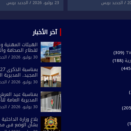
لمقرون باعتداء جسدي
المقرون بارتكاب اعتداء 
الجديد بريس
23 يوليو، 2026
الجديد بريس
ئح أجنبي.
ومحاولة إضرام النار عمدا.
آخر الأخبار
الهيئات المهنية وال
لقطاع الصحافة وال
(309)
المغرب تعلن رفضها
30 يوليو، 2026
الجد
رية
(188)
لـ”أي أجندة انتخابي
مقاس سياسي ومص
المجيد.. المديرية ا
الوطني تفتتح المقر
30 يوليو، 2026
الجد
لفرقة الشرطة السي
بمناسبة عيد العرش 
المديرية العامة لل
تعزز البنية الأمنية ب
30 يوليو، 2026
الجد
بإحداث فرقتين جدي
بلاغ وزارة الداخلية 
بشأن الوضع في مدي
المتمتعة بالحكم ال