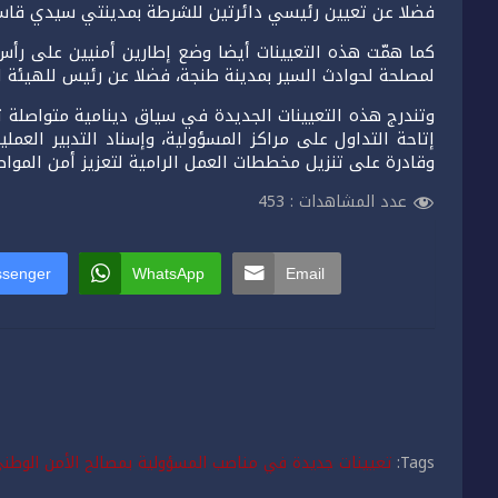
فضلا عن تعيين رئيسي دائرتين للشرطة بمدينتي سيدي قاسم 
كما همّت هذه التعيينات أيضا وضع إطارين أمنيين على رأ
لمصلحة لحوادث السير بمدينة طنجة، فضلا عن رئيس للهيئة ال
وتندرج هذه التعيينات الجديدة في سياق دينامية متواصلة تر
إتاحة التداول على مراكز المسؤولية، وإسناد التدبير العمل
وقادرة على تنزيل مخططات العمل الرامية لتعزيز أمن الموا
عدد المشاهدات :
453
senger
WhatsApp
Email
Tags:
تعيينات جديدة في مناصب المسؤولية بمصالح الأمن الوطن