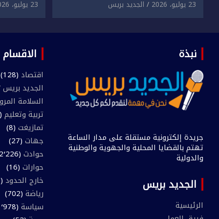
دراسية وعرضها للبيع بمقابل
الابتزاز ا
23 يوليو، 2026
الجديد بريس
23 يوليو، 2026
مادي.
في حق سا
نبذة
الاقسام
اقتصاد
(128)
الجديد بريس TV
السلامة المرو
تربية وتعليم
(445)
تمازيغت
(8)
جريدة إلكترونية مستقلة على مدار الساعة
جهات
(27)
تهتم بالقضايا المحلية والجهوية والوطنية
حوادث
(2٬226)
والدولية
حوارات
(16)
خارج الحدود
(205)
الجديد بريس
رياضة
(702)
الرئيسية
سياسة
(1٬978)
فريق العمل