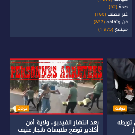
صحة
(52)
غير مصنف
(186)
فن وثقافة
(857)
مجتمع
(1٬975)
حوادث
حوادث
تورطه
بعد انتشار الفيديو.. ولاية أمن
أكادير توضح ملابسات شجار عنيف