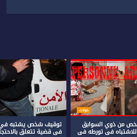
حوادث
ص من ذوي السوابق
توقيف شخص يشتبه في 
للاشتباه في تورطه في
في قضية تتعلق بالاحتجاز