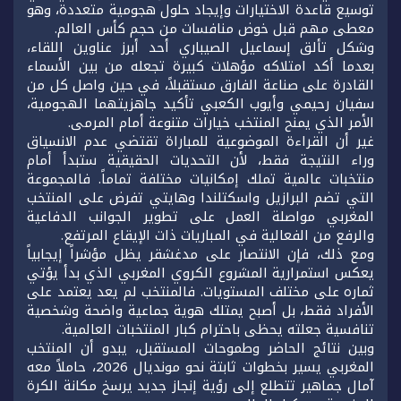
توسيع قاعدة الاختيارات وإيجاد حلول هجومية متعددة، وهو
معطى مهم قبل خوض منافسات من حجم كأس العالم.
وشكل تألق إسماعيل الصيباري أحد أبرز عناوين اللقاء،
بعدما أكد امتلاكه مؤهلات كبيرة تجعله من بين الأسماء
القادرة على صناعة الفارق مستقبلاً، في حين واصل كل من
سفيان رحيمي وأيوب الكعبي تأكيد جاهزيتهما الهجومية،
الأمر الذي يمنح المنتخب خيارات متنوعة أمام المرمى.
غير أن القراءة الموضوعية للمباراة تقتضي عدم الانسياق
وراء النتيجة فقط، لأن التحديات الحقيقية ستبدأ أمام
منتخبات عالمية تملك إمكانيات مختلفة تماماً. فالمجموعة
التي تضم البرازيل واسكتلندا وهايتي تفرض على المنتخب
المغربي مواصلة العمل على تطوير الجوانب الدفاعية
والرفع من الفعالية في المباريات ذات الإيقاع المرتفع.
ومع ذلك، فإن الانتصار على مدغشقر يظل مؤشراً إيجابياً
يعكس استمرارية المشروع الكروي المغربي الذي بدأ يؤتي
ثماره على مختلف المستويات. فالمنتخب لم يعد يعتمد على
الأفراد فقط، بل أصبح يمتلك هوية جماعية واضحة وشخصية
تنافسية جعلته يحظى باحترام كبار المنتخبات العالمية.
وبين نتائج الحاضر وطموحات المستقبل، يبدو أن المنتخب
المغربي يسير بخطوات ثابتة نحو مونديال 2026، حاملاً معه
آمال جماهير تتطلع إلى رؤية إنجاز جديد يرسخ مكانة الكرة