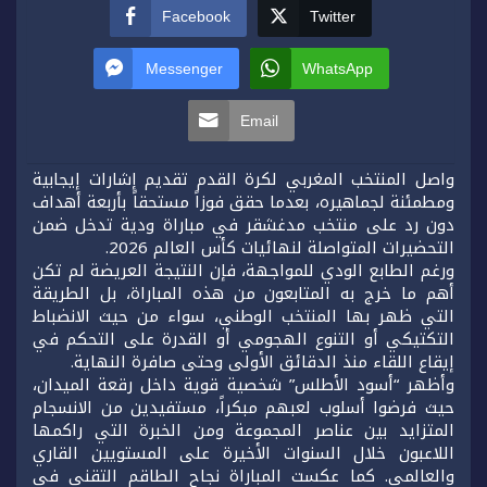
Facebook
Twitter
Messenger
WhatsApp
Email
واصل المنتخب المغربي لكرة القدم تقديم إشارات إيجابية
ومطمئنة لجماهيره، بعدما حقق فوزاً مستحقاً بأربعة أهداف
دون رد على منتخب مدغشقر في مباراة ودية تدخل ضمن
التحضيرات المتواصلة لنهائيات كأس العالم 2026.
ورغم الطابع الودي للمواجهة، فإن النتيجة العريضة لم تكن
أهم ما خرج به المتابعون من هذه المباراة، بل الطريقة
التي ظهر بها المنتخب الوطني، سواء من حيث الانضباط
التكتيكي أو التنوع الهجومي أو القدرة على التحكم في
إيقاع اللقاء منذ الدقائق الأولى وحتى صافرة النهاية.
وأظهر “أسود الأطلس” شخصية قوية داخل رقعة الميدان،
حيث فرضوا أسلوب لعبهم مبكراً، مستفيدين من الانسجام
المتزايد بين عناصر المجموعة ومن الخبرة التي راكمها
اللاعبون خلال السنوات الأخيرة على المستويين القاري
والعالمي. كما عكست المباراة نجاح الطاقم التقني في