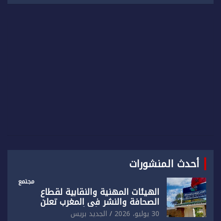
a
r
c
h
أحدث المنشورات
مجتمع
الهيئات المهنية والنقابية لقطاع
الصحافة والنشر في المغرب تعلن
رفضها القاطع لـ”أي أجندة انتخابية
30 يوليو، 2026
الجديد بريس