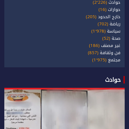
حوادث
(2٬226)
حوارات
(16)
خارج الحدود
(205)
رياضة
(702)
سياسة
(1٬978)
صحة
(52)
غير مصنف
(186)
فن وثقافة
(857)
مجتمع
(1٬975)
حوادث