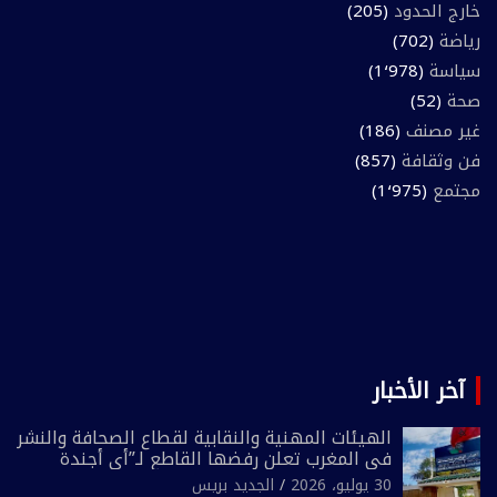
خارج الحدود
(205)
رياضة
(702)
سياسة
(1٬978)
صحة
(52)
غير مصنف
(186)
فن وثقافة
(857)
مجتمع
(1٬975)
آخر الأخبار
الهيئات المهنية والنقابية لقطاع الصحافة والنشر
في المغرب تعلن رفضها القاطع لـ”أي أجندة
انتخابية مُعدة على مقاس سياسي ومصلحي
30 يوليو، 2026
الجديد بريس