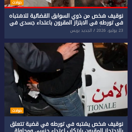
حوادث
توقيف شخص من ذوي السوابق القضائية للاشتباه
في تورطه في الابتزاز المقرون باعتداء جسدي في
حق سائح أجنبي.
23 يوليو، 2026
الجديد بريس
حوادث
توقيف شخص يشتبه في تورطه في قضية تتعلق
بالاحتجاز المقرون بارتكاب اعتداء جنسي ومحاولة