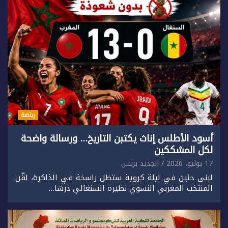
رياضة
أسود الأطلس إناث يكتبن التاريخ… ورسالة واضحة
لكل المشككين
17 يوليو، 2026
الجديد بريس
لبنى حنين في ليلة كروية ستظل راسخة في الذاكرة، لقّن
المنتخب المغربي النسوي نظيره السنغالي درسًا…