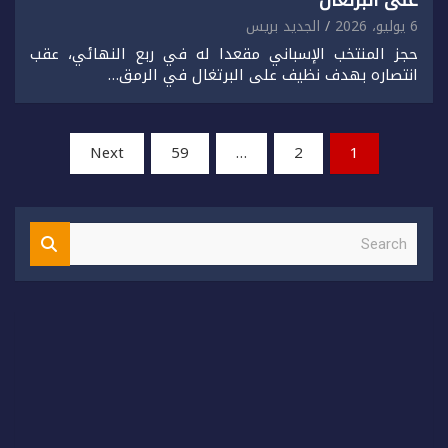
على البرتغال
6 يوليو، 2026
الجديد بريس
حجز المنتخب الإسباني مقعدا له في ربع النهائي، عقب
انتصاره بهدف نظيف على البرتغال في الرمق…
تعدد
Next
59
…
2
1
صفحات
المقالات
S
e
a
r
c
h