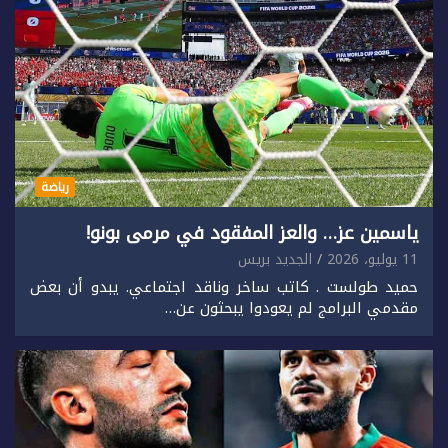
رياضة
ياسمين عز… والعز المفقود في مرمى بونو!
11 يوليو، 2026
الجديد بريس
حميد طولست . كاتب ساخر وناقد اجتماعي. يبدو أن بعض
مقدمي البرامج لم يعودوا يبحثون عن…