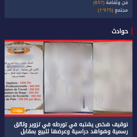
فن وثقافة
(857)
مجتمع
(1٬975)
حوادث
حوادث
توقيف شخص يشتبه في تورطه في تزوير وثائق
رسمية وشواهد دراسية وعرضها للبيع بمقابل