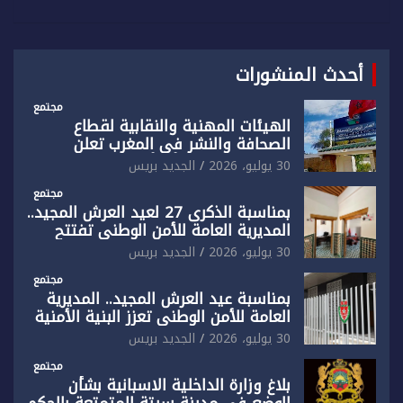
أحدث المنشورات
مجتمع
الهيئات المهنية والنقابية لقطاع
الصحافة والنشر في المغرب تعلن
رفضها القاطع لـ”أي أجندة انتخابية
30 يوليو، 2026
الجديد بريس
مُعدة على مقاس سياسي ومصلحي
ضيق”
مجتمع
بمناسبة الذكرى 27 لعيد العرش المجيد..
المديرية العامة للأمن الوطني تفتتح
المقر الجديد لفرقة الشرطة السياحية
30 يوليو، 2026
الجديد بريس
بفاس
مجتمع
بمناسبة عيد العرش المجيد.. المديرية
العامة للأمن الوطني تعزز البنية الأمنية
بالناظور بإحداث فرقتين جديدتين
30 يوليو، 2026
الجديد بريس
مجتمع
بلاغ وزارة الداخلية الاسبانية بشأن
الوضع في مدينة سبتة المتمتعة بالحكم