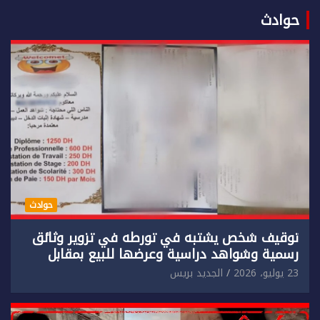
حوادث
حوادث
توقيف شخص يشتبه في تورطه في تزوير وثائق
رسمية وشواهد دراسية وعرضها للبيع بمقابل
مادي.
23 يوليو، 2026
الجديد بريس