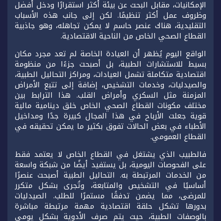
الإمكانيات، مقابل البحث عن بيئة أكثر استقرارًا ودخل أفضل
وظروف عمل أكثر تنظيمًا. لكن إلى جانب هذه الأسباب
التقليدية، هناك عنصر حاسم لا يمكن تجاهله، وهو جاذبية
القطاع الصحي الخاص من الناحية الاقتصادية.
الواقع اليوم يُظهر أن العيادة الخاصة لم تعد مجرد مكان
بسيط للاستشارات الطبية، بل أصبحت جزءًا من منظومة
اقتصادية متكاملة تشمل العيادات، ومراكز التحاليل الطبية،
والصيدليات، وخدمات التشخيص، إضافة إلى تتبع الأمراض
المزمنة مثل السكري وأمراض القلب. هذا الترابط بين
مختلف مكونات القطاع الصحي الخاص خلق دينامية مالية
قوية جعلت الأرباح في هذا المجال كبيرة جدًا ومداخيل
الأطباء في بعض الحالات تفوق بكثير ما يمكن تحقيقه في
القطاع العمومي.
فالطبيب الذي يشتغل في القطاع الخاص لا يعتمد فقط
على الفحوصات اليومية، بل يستفيد أيضًا من شبكة واسعة
من الخدمات المرتبطة به. التحاليل الطبية أصبحت عنصرًا
أساسيًا في التشخيص والمتابعة، وتُجرى بشكل متكرر
للمرضى، مما يضمن تدفقًا مستمرًا للطلب. الصيدليات
بدورها تشكل حلقة اقتصادية مهمة مرتبطة مباشرة
بالوصفات الطبية، حيث يتم صرف الأدوية بشكل يومي