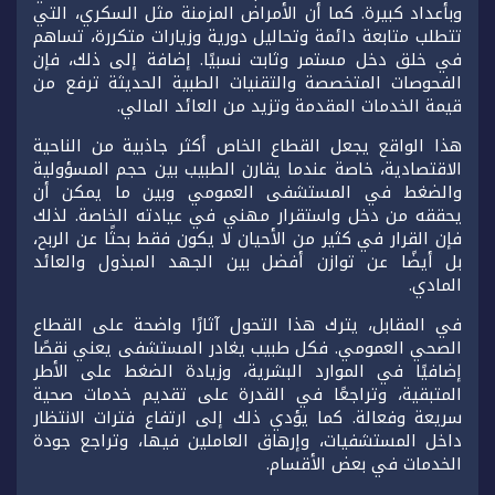
وبأعداد كبيرة. كما أن الأمراض المزمنة مثل السكري، التي
تتطلب متابعة دائمة وتحاليل دورية وزيارات متكررة، تساهم
في خلق دخل مستمر وثابت نسبيًا. إضافة إلى ذلك، فإن
الفحوصات المتخصصة والتقنيات الطبية الحديثة ترفع من
قيمة الخدمات المقدمة وتزيد من العائد المالي.
هذا الواقع يجعل القطاع الخاص أكثر جاذبية من الناحية
الاقتصادية، خاصة عندما يقارن الطبيب بين حجم المسؤولية
والضغط في المستشفى العمومي وبين ما يمكن أن
يحققه من دخل واستقرار مهني في عيادته الخاصة. لذلك
فإن القرار في كثير من الأحيان لا يكون فقط بحثًا عن الربح،
بل أيضًا عن توازن أفضل بين الجهد المبذول والعائد
المادي.
في المقابل، يترك هذا التحول آثارًا واضحة على القطاع
الصحي العمومي. فكل طبيب يغادر المستشفى يعني نقصًا
إضافيًا في الموارد البشرية، وزيادة الضغط على الأطر
المتبقية، وتراجعًا في القدرة على تقديم خدمات صحية
سريعة وفعالة. كما يؤدي ذلك إلى ارتفاع فترات الانتظار
داخل المستشفيات، وإرهاق العاملين فيها، وتراجع جودة
الخدمات في بعض الأقسام.