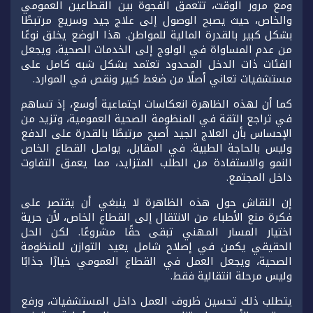
ومع مرور الوقت، تتعمق الفجوة بين القطاعين العمومي
والخاص، حيث يصبح الوصول إلى علاج جيد وسريع مرتبطًا
بشكل كبير بالقدرة المالية للمواطن. هذا الوضع يخلق نوعًا
من عدم المساواة في الولوج إلى الخدمات الصحية، ويجعل
الفئات ذات الدخل المحدود تعتمد بشكل شبه كامل على
مستشفيات تعاني أصلًا من ضغط كبير ونقص في الموارد.
كما أن لهذه الظاهرة انعكاسات اجتماعية أوسع، إذ تساهم
في تراجع الثقة في المنظومة الصحية العمومية، وتزيد من
الإحساس بأن العلاج الجيد أصبح مرتبطًا بالقدرة على الدفع
وليس بالحاجة الطبية. في المقابل، يواصل القطاع الخاص
النمو والاستفادة من الطلب المتزايد، مما يعمق التفاوت
داخل المجتمع.
إن النقاش حول هذه الظاهرة لا ينبغي أن يقتصر على
فكرة منع الأطباء من الانتقال إلى القطاع الخاص، لأن حرية
اختيار المسار المهني تبقى حقًا مشروعًا. لكن الحل
الحقيقي يكمن في إصلاح شامل يعيد التوازن للمنظومة
الصحية، ويجعل العمل في القطاع العمومي خيارًا جذابًا
وليس مرحلة انتقالية فقط.
يتطلب ذلك تحسين ظروف العمل داخل المستشفيات، ورفع