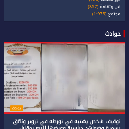
فن وثقافة
(857)
مجتمع
(1٬975)
حوادث
حوادث
توقيف شخص يشتبه في تورطه في تزوير وثائق
رسمية وشواهد دراسية وعرضها للبيع بمقابل