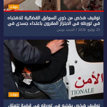
حوادث
توقيف شخص من ذوي السوابق القضائية للاشتباه
في تورطه في الابتزاز المقرون باعتداء جسدي في
حق سائح أجنبي.
23 يوليو، 2026
الجديد بريس
حوادث
توقيف شخص يشتبه في تورطه في قضية تتعلق