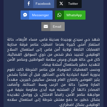
Facebook
Twitter
Messenger
WhatsApp
Email
شهد حي سيدي بوجيدة بمدينة فاس، مساء الأربعاء، حالة
استنفار أمني كبيرة بعدما اضطرت عناصر فرقة محاربة
العصابات التابعة لولاية أمن فاس إلى استعمال السلاح
الوظيفي لتحييد خطر شخص من ذوي السوابق القضائية،
كان في حالة هيجان وعرض سلامة المواطنين وعناصر الأمن
لتهديد خطير باستعمال أسلحة بيضاء.
وحسب المعطيات المتوفرة، فإن عناصر الشرطة كانت تقوم
بدورية أمنية اعتيادية بالحي المذكور، قبل أن تفاجأ بشخص
يثير الفوضى بالشارع العام ويحمل سكينين كبيرين، مهدداً
المارة ومثيراً حالة من الرعب وسط الساكنة. وأضافت
المصادر ذاتها أن المشتبه فيه أبدى مقاومة عنيفة في
مواجهة عناصر الأمن، رافضاً الامتثال، بل وواصل تهديده
بشكل خطير، ما دفع مفتش شرطة إلى استعمال سلاحه
الوظيفي بشكل اضطراري.