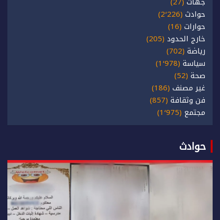
جهات
(27)
حوادث
(2٬226)
حوارات
(16)
خارج الحدود
(205)
رياضة
(702)
سياسة
(1٬978)
صحة
(52)
غير مصنف
(186)
فن وثقافة
(857)
مجتمع
(1٬975)
حوادث