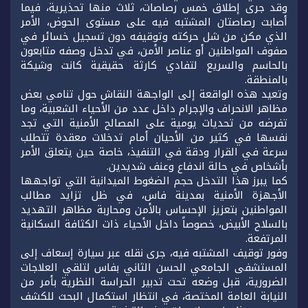
وقد جرى إطلاق خمس رصاصات، ثلاث منها تحذيرية، فيما
أصابت رصاصتان المشتبه فيه على مستوى الحوض، الأمر
الذي مكن من شل حركته وتوقيفه دون تسجيل خسائر في
صفوف المواطنين أو عناصر الأمن، في تدخل وصفه متابعون
بالحاسم والسريع لتفادي كارثة حقيقية كانت وشيكة
بالمنطقة.
وتعيد هذه الواقعة إلى الواجهة النقاش حول تنامي بعض
مظاهر الانحراف والإجرام داخل عدد من الأحياء الشعبية، وما
تفرضه من تحديات يومية على المصالح الأمنية التي تجد
نفسها في كثير من الأحيان أمام تدخلات معقدة تتطلب
سرعة في القرار ودقة في التنفيذ، خاصة حين يتعلق الأمر
بأشخاص في حالة اندفاع وعنف شديدين.
كما يبرز هذا التدخل حجم الضغوط الميدانية التي تواجهها
الأجهزة الأمنية بمدينة فاس، في ظل تزايد مطالب
المواطنين بتعزيز الإحساس بالأمن ومحاربة مظاهر التهديد
بالسلاح الأبيض، خصوصاً داخل الأحياء ذات الكثافة السكانية
المرتفعة.
وفور توقيف المشتبه فيه، جرى نقله عبر سيارة إسعاف إلى
المستشفى الجامعي الحسن الثاني بفاس لتلقي العلاجات
الضرورية، قبل وضعه تحت تدبير الحراسة النظرية بأمر من
النيابة العامة المختصة، في انتظار استكمال البحث للكشف