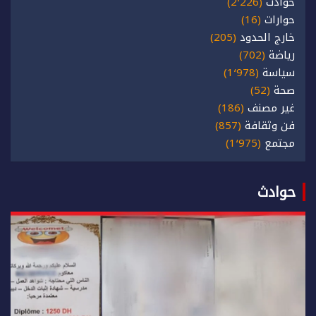
حوادث
(2٬226)
حوارات
(16)
خارج الحدود
(205)
رياضة
(702)
سياسة
(1٬978)
صحة
(52)
غير مصنف
(186)
فن وثقافة
(857)
مجتمع
(1٬975)
حوادث