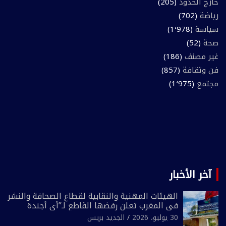
خارج الحدود
(205)
رياضة
(702)
سياسة
(1٬978)
صحة
(52)
غير مصنف
(186)
فن وثقافة
(857)
مجتمع
(1٬975)
آخر الأخبار
الهيئات المهنية والنقابية لقطاع الصحافة والنشر
في المغرب تعلن رفضها القاطع لـ”أي أجندة
انتخابية مُعدة على مقاس سياسي ومصلحي
30 يوليو، 2026
الجديد بريس
ضيق”