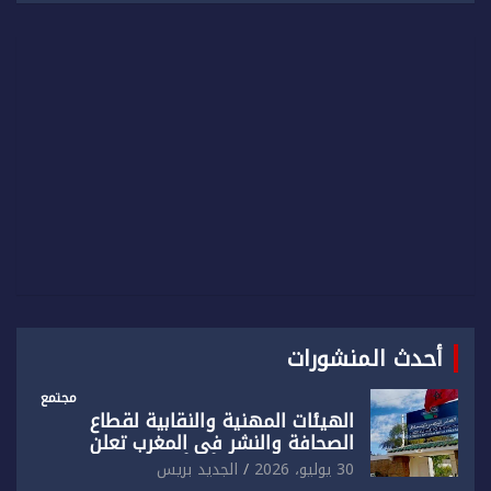
r
c
h
أحدث المنشورات
مجتمع
الهيئات المهنية والنقابية لقطاع
الصحافة والنشر في المغرب تعلن
رفضها القاطع لـ”أي أجندة انتخابية
30 يوليو، 2026
الجديد بريس
مُعدة على مقاس سياسي ومصلحي