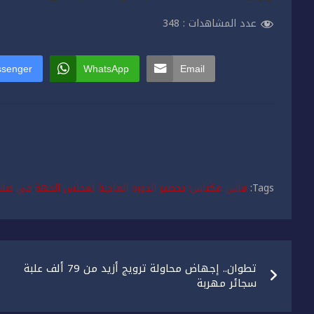
عدد المشاهدات :
348
senger
WhatsApp
Email
Tags:
فاس مكناس: تحضير الدورة العادية لمجلس الجهة في صلب
تصفّح
تطوان.. إجهاض محاولة ترويج أزيد من 79 ألف علبة
المقالات
سجائر مهربة