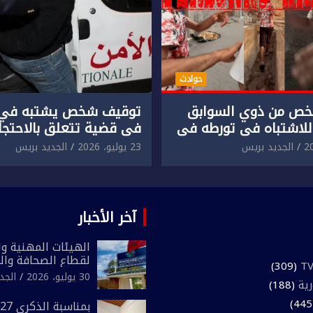
حوادث
ص من ذوي السوابق
توقيف شخص يشتبه في 
للاشتباه في تورطه في
في قضية تتعلق بالاحتجاز
لمقرون باعتداء جسدي
المقرون بارتكاب اعتداء 
الجديد بريس
23 يوليو، 2026
الجديد بريس
ئح أجنبي.
ومحاولة إضرام النار عمدا.
آخر الأخبار
الهيئات المهنية وال
لقطاع الصحافة وال
(309)
المغرب تعلن رفضها
30 يوليو، 2026
الجد
رية
(188)
لـ”أي أجندة انتخابي
مقاس سياسي ومص