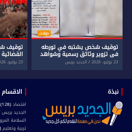
حوادث
توقيف شخص يشتبه في تورطه
توقيف شخ
في تزوير وثائق رسمية وشواهد
القضائية 
دراسية وعرضها للبيع بمقابل
الابتزاز ا
23 يوليو، 2026
الجديد بريس
23 يوليو، 2026
مادي.
في حق سا
نبذة
الاقسام
اقتصاد
(128)
الجديد بريس TV
السلامة المرو
تربية وتعليم
(445)