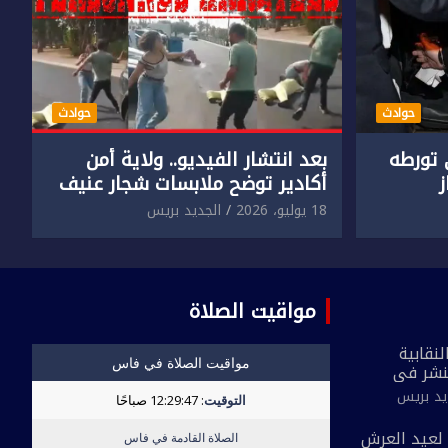
حوادث
حوادث
تورطه
بعد انتشار الفيديو.. ولاية أمن
أكادير توضح ملابسات شجار عنيف
جنسي
بين سائق وسيدتين
18 يوليو، 2026
الجديد بريس
مواقيت الصلاة
نقابية
نشر في
 القاطع
يد بريس
ة مُعدة على
لحي ضيق”
بمناسبة الذكرى 27 لعيد العرش